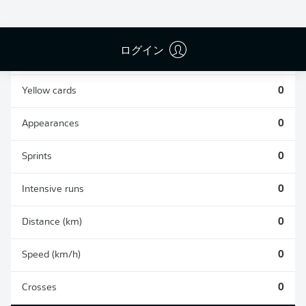
0
0
ログイン
Fouls
0
Yellow cards
0
Appearances
0
Sprints
0
Intensive runs
0
Distance (km)
0
Speed (km/h)
0
Crosses
0