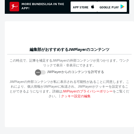
MORE BUNDESLIGA IN THE
APP STORE
GOOGLE PLAY
APP!
編集部がおすすめする
JWPlayer
のコンテンツ
この時点で、記事を補足する
JWPlayer
の外部コンテンツが見つかります。ワンク
リックで表示・非表示にできます。
JWPlayer
からのコンテンツを許可する
JWPlayer
の外部コンテンツが私に表示される可能性があることに同意します。こ
れにより、個人情報が
JWPlayer
に転送され、
JWPlayer
がクッキーを設定するこ
とができるようになります。詳細は
JWPlayer
のプライバシーポリシー
をご覧くだ
さい。
|
クッキー設定の編集