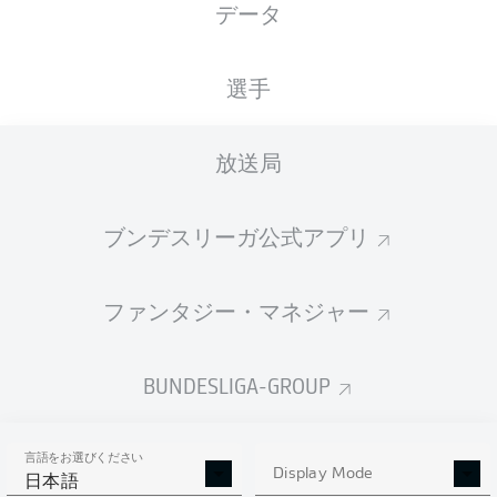
データ
国籍
19.07.2003
身長
体重
DEU
23 年
186 CM
83 KG
選手
Competition
放送局
Bundesliga 2
ブンデスリーガ公式アプリ
Season
ファンタジー・マネジャー
統計 シーズン 2023/2024
BUNDESLIGA-GROUP
言語をお選びください
AERIAL DUELS
Display Mode
TACKLES WON
日本語
WON