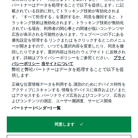
パートナーはデータを処理することで以下を提供します」に記
載されている目的に対してトラッキング技術が有効化されま
す。「すべて拒否する」を選択するか、同意を撤回すると、ト
ラッキング技術は無効化されます。トラッキング技術が無効化
されている場合、利用者の関心事との関連が低いコンテンツや
広告が表示される可能性があります。ウェブページの下にある
プライバシー・ポリシー
優先設定を管理する
優先設定を管理する リンクまたは をクリックするとこのメニュ
利用条件
放送局
ーが開きますので、いつでも選択内容を変更したり、同意を撤
回したりできます。選択内容は当社の ウェブサイト に反映され
求人
選手
ます。詳細はプライバシーポリシーをご参照ください。
プライ
バシーポリシー
当サイトについて
当サイトについて
弊社と弊社パートナーはデータを処理することで以下を提
供します:
正確な位置情報データを利用する. 識別のためにデバイス特性を
アクティブにスキャンする. 情報をデバイスに保存および／また
はアクセスする. パーソナライズ広告およびコンテンツ、広告お
よびコンテンツの測定、ユーザー層調査、サービス開発.
© 2026 Bundesliga-Gruppe GmbH
パートナー (ベンダー) 一覧
言語をお選びください
同意します
日本語