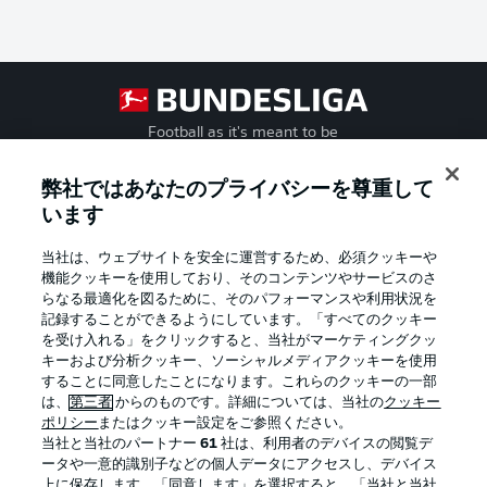
Football as it's meant to be
弊社ではあなたのプライバシーを尊重して
います
BUNDESLIGA APP
当社は、ウェブサイトを安全に運営するため、必須クッキーや
機能クッキーを使用しており、そのコンテンツやサービスのさ
らなる最適化を図るために、そのパフォーマンスや利用状況を
記録することができるようにしています。「すべてのクッキー
を受け入れる」をクリックすると、当社がマーケティングクッ
Official Partners
キーおよび分析クッキー、ソーシャルメディアクッキーを使用
することに同意したことになります。これらのクッキーの一部
は、
第三者
からのものです。詳細については、当社の
クッキー
ポリシー
またはクッキー設定をご参照ください。
当社と当社のパートナー
61
社は、利用者のデバイスの閲覧デ
ータや一意的識別子などの個人データにアクセスし、デバイス
上に保存します。「同意します」を選択すると、「当社と当社