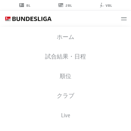
2BL
BL
VBL
CLEMENS
ホーム
RIEDEL
38
試合結果・日程
順位
擁護者
クラブ
DARMSTADT
統計 シーズン 2023/2024
ゴール
Live