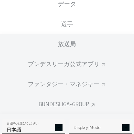
データ
国籍
身長
体重
06.04.2002
BIH
, SWE
187
78
24 年
CM
KG
選手
放送局
Competition
Bundesliga 2
ブンデスリーガ公式アプリ
Season
ファンタジー・マネジャー
BUNDESLIGA-GROUP
統計 シーズン 2024/2025
言語をお選びください
Display Mode
日本語
AERIAL DUELS