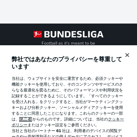
Football as it's meant to be
弊社ではあなたのプライバシーを尊重して
います
BUNDESLIGA APP
当社は、ウェブサイトを安全に運営するため、必須クッキーや
機能クッキーを使用しており、そのコンテンツやサービスのさ
らなる最適化を図るために、そのパフォーマンスや利用状況を
記録することができるようにしています。「すべてのクッキー
を受け入れる」をクリックすると、当社がマーケティングクッ
Official Partners
キーおよび分析クッキー、ソーシャルメディアクッキーを使用
することに同意したことになります。これらのクッキーの一部
は、
第三者
からのものです。詳細については、当社の
クッキー
ポリシー
またはクッキー設定をご参照ください。
当社と当社のパートナー
61
社は、利用者のデバイスの閲覧デ
ータや一意的識別子などの個人データにアクセスし、デバイス