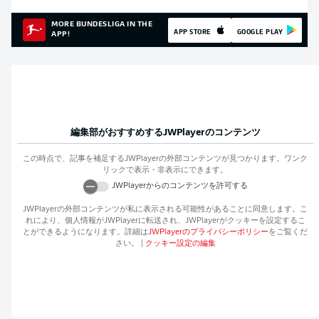
MORE BUNDESLIGA IN THE
APP STORE
GOOGLE PLAY
APP!
編集部がおすすめする
JWPlayer
のコンテンツ
この時点で、記事を補足する
JWPlayer
の外部コンテンツが見つかります。ワンク
リックで表示・非表示にできます。
JWPlayer
からのコンテンツを許可する
JWPlayer
の外部コンテンツが私に表示される可能性があることに同意します。こ
れにより、個人情報が
JWPlayer
に転送され、
JWPlayer
がクッキーを設定するこ
とができるようになります。詳細は
JWPlayer
のプライバシーポリシー
をご覧くだ
さい。
|
クッキー設定の編集