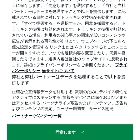
上に保存します。「同意します」を選択すると、「当社と当社
パートナーはデータを処理することで以下を提供します」に記
載されている目的に対してトラッキング技術が有効化されま
す。「すべて拒否する」を選択するか、同意を撤回すると、ト
ラッキング技術は無効化されます。トラッキング技術が無効化
されている場合、利用者の関心事との関連が低いコンテンツや
広告が表示される可能性があります。ウェブページの下にある
プライバシー・ポリシー
優先設定を管理する
優先設定を管理する リンクまたは をクリックするとこのメニュ
利用条件
放送局
ーが開きますので、いつでも選択内容を変更したり、同意を撤
回したりできます。選択内容は当社の ウェブサイト に反映され
求人
選手
ます。詳細はプライバシーポリシーをご参照ください。
プライ
バシーポリシー
当サイトについて
当サイトについて
弊社と弊社パートナーはデータを処理することで以下を提
供します:
正確な位置情報データを利用する. 識別のためにデバイス特性を
アクティブにスキャンする. 情報をデバイスに保存および／また
はアクセスする. パーソナライズ広告およびコンテンツ、広告お
よびコンテンツの測定、ユーザー層調査、サービス開発.
© 2026 Bundesliga-Gruppe GmbH
パートナー (ベンダー) 一覧
言語をお選びください
同意します
日本語