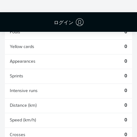
TACKLES WON
WON
0
0
ログイン
Fouls
0
Yellow cards
0
Appearances
0
Sprints
0
Intensive runs
0
Distance (km)
0
Speed (km/h)
0
Crosses
0