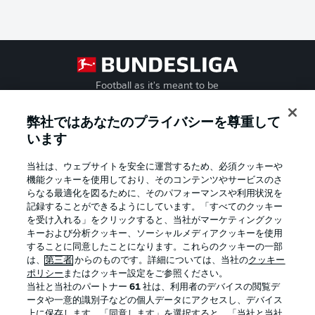
Football as it's meant to be
弊社ではあなたのプライバシーを尊重して
います
BUNDESLIGA APP
当社は、ウェブサイトを安全に運営するため、必須クッキーや
機能クッキーを使用しており、そのコンテンツやサービスのさ
らなる最適化を図るために、そのパフォーマンスや利用状況を
記録することができるようにしています。「すべてのクッキー
を受け入れる」をクリックすると、当社がマーケティングクッ
Official Partners
キーおよび分析クッキー、ソーシャルメディアクッキーを使用
することに同意したことになります。これらのクッキーの一部
は、
第三者
からのものです。詳細については、当社の
クッキー
ポリシー
またはクッキー設定をご参照ください。
当社と当社のパートナー
61
社は、利用者のデバイスの閲覧デ
ータや一意的識別子などの個人データにアクセスし、デバイス
上に保存します。「同意します」を選択すると、「当社と当社