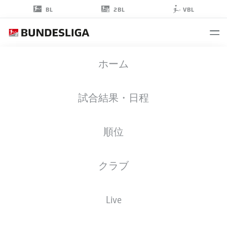
2BL
BL
VBL
ANDREAS
ホーム
SKOV OLSEN
7
試合結果・日程
順位
ミッドフィルダー
クラブ
WOLFSBURG
統計 シーズン 2025/2026
ゴール
Live