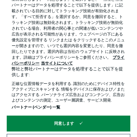
パートナーはデータを処理することで以下を提供します」に記
載されている目的に対してトラッキング技術が有効化されま
す。「すべて拒否する」を選択するか、同意を撤回すると、ト
ラッキング技術は無効化されます。トラッキング技術が無効化
されている場合、利用者の関心事との関連が低いコンテンツや
広告が表示される可能性があります。ウェブページの下にある
プライバシー・ポリシー
優先設定を管理する
優先設定を管理する リンクまたは をクリックするとこのメニュ
利用条件
放送局
ーが開きますので、いつでも選択内容を変更したり、同意を撤
回したりできます。選択内容は当社の ウェブサイト に反映され
求人
選手
ます。詳細はプライバシーポリシーをご参照ください。
プライ
バシーポリシー
当サイトについて
当サイトについて
弊社と弊社パートナーはデータを処理することで以下を提
供します:
正確な位置情報データを利用する. 識別のためにデバイス特性を
アクティブにスキャンする. 情報をデバイスに保存および／また
はアクセスする. パーソナライズ広告およびコンテンツ、広告お
よびコンテンツの測定、ユーザー層調査、サービス開発.
© 2026 Bundesliga-Gruppe GmbH
パートナー (ベンダー) 一覧
言語をお選びください
同意します
日本語