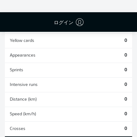
0
0
ログイン
Fouls
0
Yellow cards
0
Appearances
0
Sprints
0
Intensive runs
0
Distance (km)
0
Speed (km/h)
0
Crosses
0