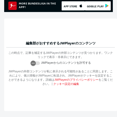
MORE BUNDESLIGA IN THE
APP STORE
GOOGLE PLAY
APP!
編集部がおすすめする
JWPlayer
のコンテンツ
この時点で、記事を補足する
JWPlayer
の外部コンテンツが見つかります。ワンク
リックで表示・非表示にできます。
JWPlayer
からのコンテンツを許可する
JWPlayer
の外部コンテンツが私に表示される可能性があることに同意します。こ
れにより、個人情報が
JWPlayer
に転送され、
JWPlayer
がクッキーを設定するこ
とができるようになります。詳細は
JWPlayer
のプライバシーポリシー
をご覧くだ
さい。
|
クッキー設定の編集