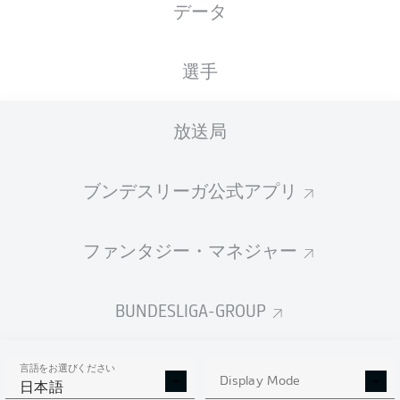
データ
国籍
29.12.1999
身長
体重
DNK
26 年
187 CM
75 KG
選手
Competition
放送局
Bundesliga 2
ブンデスリーガ公式アプリ
Season
ファンタジー・マネジャー
統計 シーズン 2025/2026
BUNDESLIGA-GROUP
言語をお選びください
AERIAL DUELS
Display Mode
TACKLES WON
日本語
WON