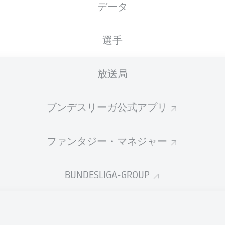
データ
国籍
28.04.1996
身長
体重
MLI
, FRA
30 年
183 CM
81 KG
選手
放送局
ブンデスリーガ公式アプリ
ファンタジー・マネジャー
統計 シーズン 2022/2023
BUNDESLIGA-GROUP
Fouls
DUELS
N