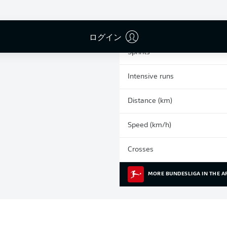
0
Yellow cards
Appearances
ログイン
Sprints
Intensive runs
Distance (km)
Speed (km/h)
Crosses
MORE BUNDESLIGA IN THE A