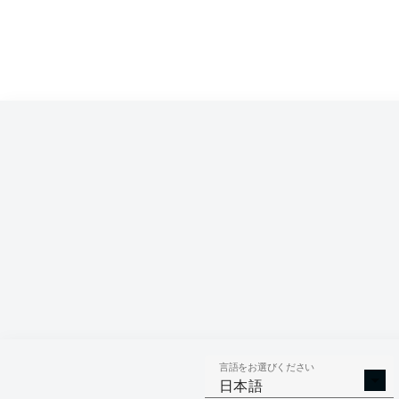
Competition
Bundesliga 2
Season
言語をお選びください
AERIAL 
TACKLES WON
日本語
WO