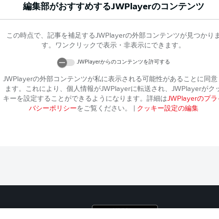
編集部がおすすめする
JWPlayer
のコンテンツ
この時点で、記事を補足する
JWPlayer
の外部コンテンツが見つかり
す。ワンクリックで表示・非表示にできます。
JWPlayer
からのコンテンツを許可する
JWPlayer
の外部コンテンツが私に表示される可能性があることに同意
ます。これにより、個人情報が
JWPlayer
に転送され、
JWPlayer
がク
キーを設定することができるようになります。詳細は
JWPlayer
のプラ
バシーポリシー
をご覧ください。
|
クッキー設定の編集
プライ