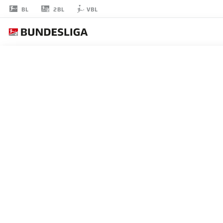
2BL
BL
VBL
ALMAMY
TOURÉ
18
擁護者
KAISERSLAUTERN
統計 シーズン 2022/2023
ゴール