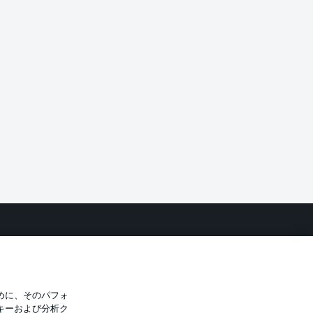
バシー・ポリシー
優先設定を管理する
件
放送局
選手
めに、そのパフォ
キーおよび分析ク
トについて