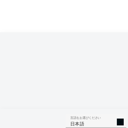
Competition
Bundesliga 2
Season
2026/2027
言語をお選びください
AERIAL 
TACKLES WON
日本語
WO