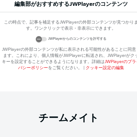
編集部がおすすめする
JWPlayer
のコンテンツ
この時点で、記事を補足する
JWPlayer
の外部コンテンツが見つかり
す。ワンクリックで表示・非表示にできます。
JWPlayer
からのコンテンツを許可する
JWPlayer
の外部コンテンツが私に表示される可能性があることに同意
ます。これにより、個人情報が
JWPlayer
に転送され、
JWPlayer
がク
キーを設定することができるようになります。詳細は
JWPlayer
のプラ
バシーポリシー
をご覧ください。
|
クッキー設定の編集
チームメイト