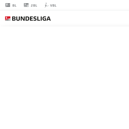
2BL
BL
VBL
ALDIN
JAKUPOVIC
18
ストライカー
HOLSTEIN KIEL
統計 シーズン 2026/2027
ゴール
チームメ