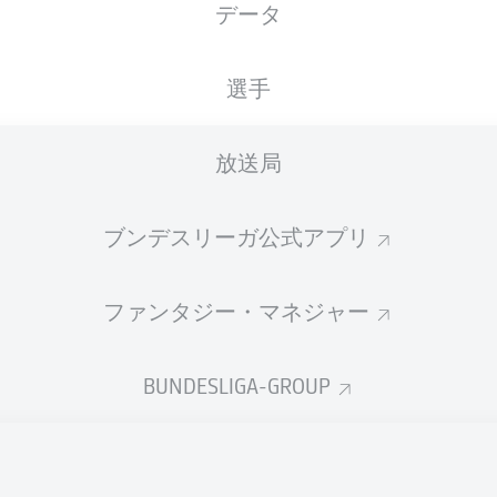
データ
国籍
04.06.2006
身長
体重
SVN
20 年
181 CM
74 KG
選手
放送局
ブンデスリーガ公式アプリ
ファンタジー・マネジャー
統計 シーズン 2026/2027
BUNDESLIGA-GROUP
Fouls
DUELS
N