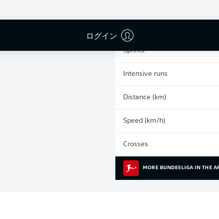
0
Yellow cards
Appearances
ログイン
Sprints
Intensive runs
Distance (km)
Speed (km/h)
Crosses
MORE BUNDESLIGA IN THE A