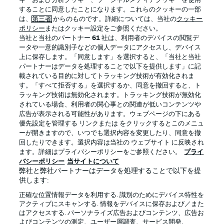
キーおよび分析クッキー、ソーシャルメディアクッキーを使用
することに同意したことになります。これらのクッキーの一部
は、
第三者
からのものです。詳細については、当社の
クッキー
ポリシー
またはクッキー設定をご参照ください。
ログイン
当社と当社のパートナー
61
社は、利用者のデバイスの閲覧デ
ータや一意的識別子などの個人データにアクセスし、デバイス
上に保存します。「同意します」を選択すると、「当社と当社
パートナーはデータを処理することで以下を提供します」に記
載されている目的に対してトラッキング技術が有効化されま
す。「すべて拒否する」を選択するか、同意を撤回すると、ト
Football as it's meant to be
ラッキング技術は無効化されます。トラッキング技術が無効化
されている場合、利用者の関心事との関連が低いコンテンツや
広告が表示される可能性があります。ウェブページの下にある
優先設定を管理する リンクまたは をクリックするとこのメニュ
ーが開きますので、いつでも選択内容を変更したり、同意を撤
BUNDESLIGA APP
回したりできます。選択内容は当社の ウェブサイト に反映され
ます。詳細はプライバシーポリシーをご参照ください。
プライ
バシーポリシー
当サイトについて
弊社と弊社パートナーはデータを処理することで以下を提
供します:
Official Partners
正確な位置情報データを利用する. 識別のためにデバイス特性を
アクティブにスキャンする. 情報をデバイスに保存および／また
はアクセスする. パーソナライズ広告およびコンテンツ、広告お
よびコンテンツの測定、ユーザー層調査、サービス開発.