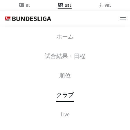
2BL
BL
VBL
ホーム
FC ENERGIE ニュース
試合結果・日程
まだ記事がありません。 乞うご期待。
順位
クラブ
Live