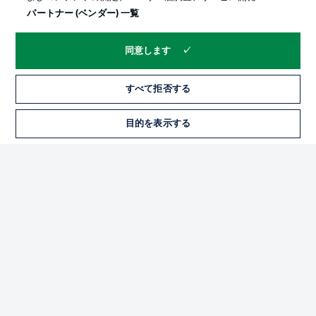
パートナー (ベンダー) 一覧
同意します
すべて拒否する
プライバシー・ポリシー
優先設定を管理する
目的を表示する
利用条件
放送局
求人
選手
当サイトについて
© 2026 Bundesliga-Gruppe GmbH