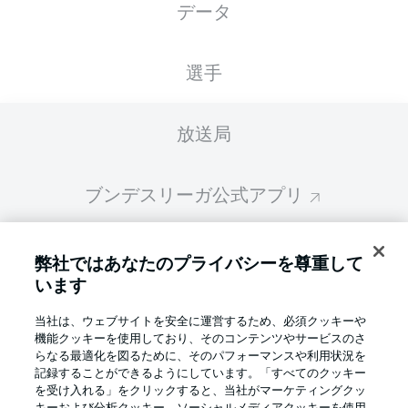
データ
選手
放送局
ブンデスリーガ公式アプリ
ファンタジー・マネジャー
弊社ではあなたのプライバシーを尊重して
います
BUNDESLIGA-GROUP
当社は、ウェブサイトを安全に運営するため、必須クッキーや
機能クッキーを使用しており、そのコンテンツやサービスのさ
らなる最適化を図るために、そのパフォーマンスや利用状況を
記録することができるようにしています。「すべてのクッキー
言語をお選びください
Display Mode
を受け入れる」をクリックすると、当社がマーケティングクッ
日本語