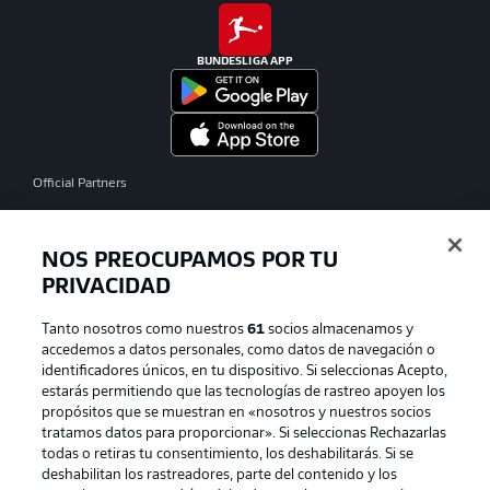
BUNDESLIGA APP
Official Partners
NOS PREOCUPAMOS POR TU
PRIVACIDAD
Tanto nosotros como nuestros
61
socios almacenamos y
accedemos a datos personales, como datos de navegación o
identificadores únicos, en tu dispositivo. Si seleccionas Acepto,
estarás permitiendo que las tecnologías de rastreo apoyen los
propósitos que se muestran en «nosotros y nuestros socios
tratamos datos para proporcionar». Si seleccionas Rechazarlas
Publicidad
Aviso legal
todas o retiras tu consentimiento, los deshabilitarás. Si se
Gestionar las preferencias
Declaracion de privacidad
deshabilitan los rastreadores, parte del contenido y los