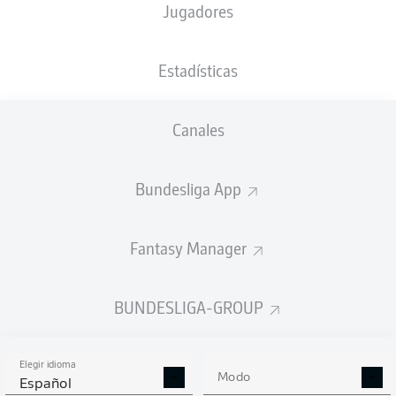
Jugadores
XGOALS
Estadísticas
2
Canales
1.48
1.29
1
Bundesliga App
Fantasy Manager
Goals
BUNDESLIGA-GROUP
PASES CORRECTOS DESDE JUGADA
(%)
Elegir idioma
Modo
Español