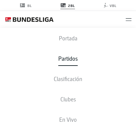
2BL
BL
VBL
DSC
-
S04
Portada
DSC
S04
1
2
Partidos
Clasificación
EN VIVO
ALINEACIONES
ESTADÍSTICAS
CLASIFICACIÓN
Clubes
En Vivo