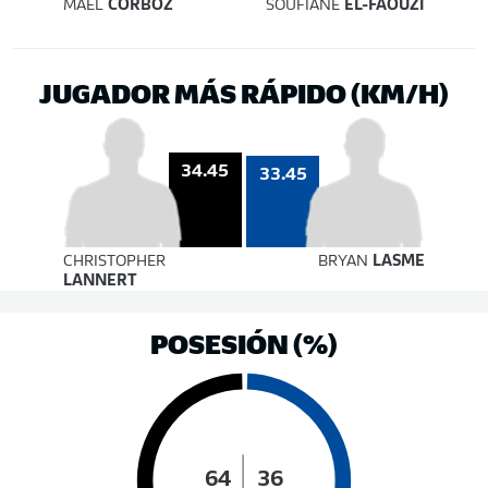
MAEL
CORBOZ
SOUFIANE
EL-FAOUZI
JUGADOR MÁS RÁPIDO (KM/H)
34.45
33.45
CHRISTOPHER
BRYAN
LASME
LANNERT
POSESIÓN (%)
64
36