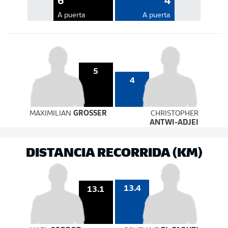
6
4
A puerta
A puerta
5
4
MAXIMILIAN
GROSSER
CHRISTOPHER
ANTWI-ADJEI
DISTANCIA RECORRIDA (KM)
13.4
13.1