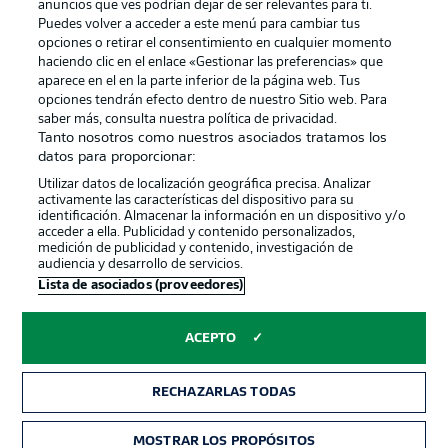
anuncios que ves podrían dejar de ser relevantes para ti.
Canales
Trabajos
Puedes volver a acceder a este menú para cambiar tus
opciones o retirar el consentimiento en cualquier momento
Jugadores
Condiciones de uso
haciendo clic en el enlace «Gestionar las preferencias» que
Sello Editorial
Contacto
aparece en el en la parte inferior de la página web. Tus
opciones tendrán efecto dentro de nuestro Sitio web. Para
saber más, consulta nuestra política de privacidad.
Tanto nosotros como nuestros asociados tratamos los
datos para proporcionar:
Utilizar datos de localización geográfica precisa. Analizar
activamente las características del dispositivo para su
identificación. Almacenar la información en un dispositivo y/o
acceder a ella. Publicidad y contenido personalizados,
medición de publicidad y contenido, investigación de
audiencia y desarrollo de servicios.
© 2026 Bundesliga-Gruppe GmbH
Lista de asociados (proveedores)
Elegir idioma
ACEPTO
Español
RECHAZARLAS TODAS
Modo
MOSTRAR LOS PROPÓSITOS