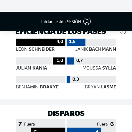
562
242
Éxito
77 %
55 %
Iniciar sesión SESIÓN
EFICIENCIA DE LOS PASES
4,0
1,5
LEON
SCHNEIDER
JANIK
BACHMANN
1,0
0,7
JULIAN
KANIA
MOUSSA
SYLLA
-0,2
0,3
BENJAMIN
BOAKYE
BRYAN
LASME
DISPAROS
7
6
Fuera
Fuera