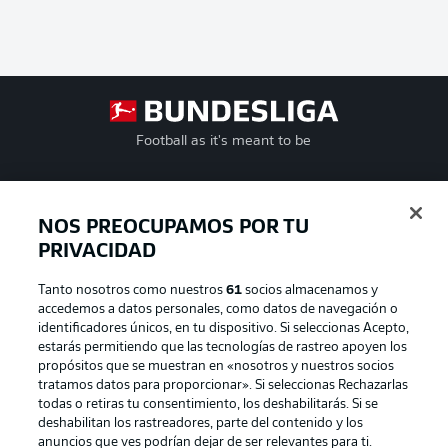
Football as it's meant to be
NOS PREOCUPAMOS POR TU
BUNDESLIGA APP
PRIVACIDAD
Tanto nosotros como nuestros
61
socios almacenamos y
accedemos a datos personales, como datos de navegación o
identificadores únicos, en tu dispositivo. Si seleccionas Acepto,
estarás permitiendo que las tecnologías de rastreo apoyen los
Official Partners
propósitos que se muestran en «nosotros y nuestros socios
tratamos datos para proporcionar». Si seleccionas Rechazarlas
todas o retiras tu consentimiento, los deshabilitarás. Si se
deshabilitan los rastreadores, parte del contenido y los
anuncios que ves podrían dejar de ser relevantes para ti.