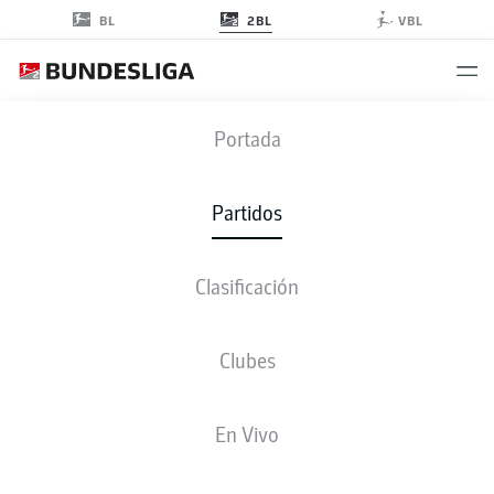
2BL
BL
VBL
SGD
-
KSV
Portada
SGD
KSV
2
1
Partidos
Clasificación
EN VIVO
ALINEACIONES
ESTADÍSTICAS
CLASIFICACIÓN
Clubes
P
V-E-D
G
+/-
Pts
En Vivo