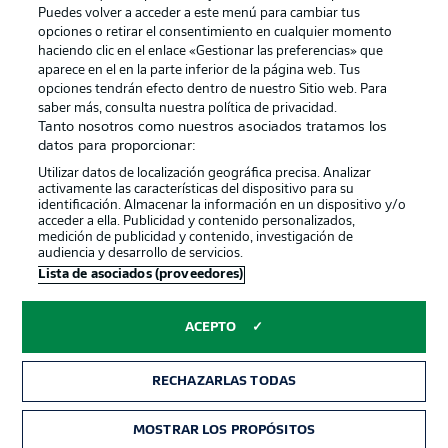
Puedes volver a acceder a este menú para cambiar tus
opciones o retirar el consentimiento en cualquier momento
haciendo clic en el enlace «Gestionar las preferencias» que
aparece en el en la parte inferior de la página web. Tus
opciones tendrán efecto dentro de nuestro Sitio web. Para
saber más, consulta nuestra política de privacidad.
Tanto nosotros como nuestros asociados tratamos los
Publicidad
Aviso legal
datos para proporcionar:
Gestionar las preferencias
Declaracion de privacidad
Utilizar datos de localización geográfica precisa. Analizar
activamente las características del dispositivo para su
Canales
Trabajos
identificación. Almacenar la información en un dispositivo y/o
acceder a ella. Publicidad y contenido personalizados,
Jugadores
Condiciones de uso
medición de publicidad y contenido, investigación de
audiencia y desarrollo de servicios.
Sello Editorial
Contacto
Lista de asociados (proveedores)
ACEPTO
RECHAZARLAS TODAS
MOSTRAR LOS PROPÓSITOS