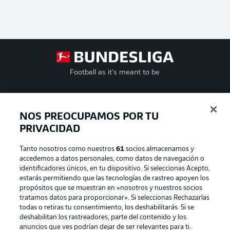
Football as it's meant to be
NOS PREOCUPAMOS POR TU
BUNDESLIGA APP
PRIVACIDAD
Tanto nosotros como nuestros
61
socios almacenamos y
accedemos a datos personales, como datos de navegación o
identificadores únicos, en tu dispositivo. Si seleccionas Acepto,
estarás permitiendo que las tecnologías de rastreo apoyen los
Official Partners
propósitos que se muestran en «nosotros y nuestros socios
tratamos datos para proporcionar». Si seleccionas Rechazarlas
todas o retiras tu consentimiento, los deshabilitarás. Si se
deshabilitan los rastreadores, parte del contenido y los
anuncios que ves podrían dejar de ser relevantes para ti.