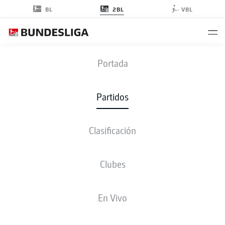
2BL
BL
VBL
BSC
-
KSV
Portada
BSC
KSV
0
1
Partidos
Clasificación
EN VIVO
ALINEACIONES
ESTADÍSTICAS
CLASIFICACIÓN
Clubes
P
V-E-D
G
+/-
Pts
En Vivo