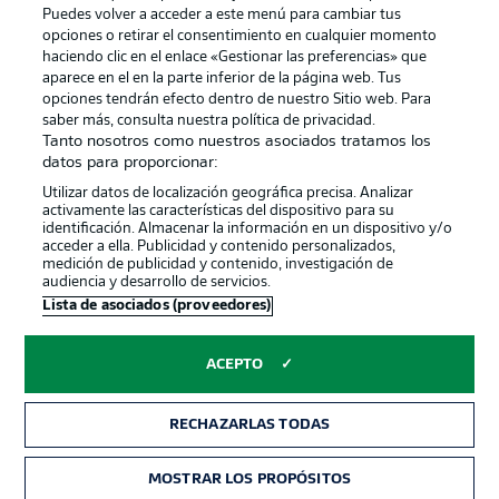
Puedes volver a acceder a este menú para cambiar tus
opciones o retirar el consentimiento en cualquier momento
haciendo clic en el enlace «Gestionar las preferencias» que
aparece en el en la parte inferior de la página web. Tus
opciones tendrán efecto dentro de nuestro Sitio web. Para
saber más, consulta nuestra política de privacidad.
Tanto nosotros como nuestros asociados tratamos los
Publicidad
Aviso legal
datos para proporcionar:
Gestionar las preferencias
Declaracion de privacidad
Utilizar datos de localización geográfica precisa. Analizar
activamente las características del dispositivo para su
Canales
Trabajos
identificación. Almacenar la información en un dispositivo y/o
acceder a ella. Publicidad y contenido personalizados,
Jugadores
Condiciones de uso
medición de publicidad y contenido, investigación de
audiencia y desarrollo de servicios.
Sello Editorial
Contacto
Lista de asociados (proveedores)
ACEPTO
RECHAZARLAS TODAS
MOSTRAR LOS PROPÓSITOS