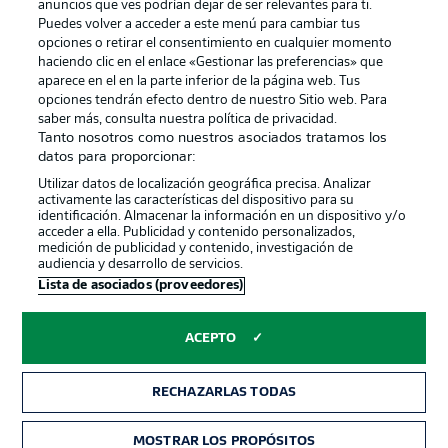
anuncios que ves podrían dejar de ser relevantes para ti.
Canales
Trabajos
Puedes volver a acceder a este menú para cambiar tus
opciones o retirar el consentimiento en cualquier momento
Jugadores
Condiciones de uso
haciendo clic en el enlace «Gestionar las preferencias» que
Sello Editorial
Contacto
aparece en el en la parte inferior de la página web. Tus
opciones tendrán efecto dentro de nuestro Sitio web. Para
saber más, consulta nuestra política de privacidad.
Tanto nosotros como nuestros asociados tratamos los
datos para proporcionar:
Utilizar datos de localización geográfica precisa. Analizar
activamente las características del dispositivo para su
identificación. Almacenar la información en un dispositivo y/o
acceder a ella. Publicidad y contenido personalizados,
medición de publicidad y contenido, investigación de
audiencia y desarrollo de servicios.
© 2026 Bundesliga-Gruppe GmbH
Lista de asociados (proveedores)
Elegir idioma
ACEPTO
Español
RECHAZARLAS TODAS
Modo
MOSTRAR LOS PROPÓSITOS