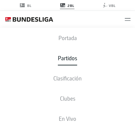
2BL
BL
VBL
SGF
-
SVD
Portada
SGF
SVD
3
2
Partidos
Clasificación
EN VIVO
ALINEACIONES
ESTADÍSTICAS
CLASIFICACIÓN
Clubes
En Vivo