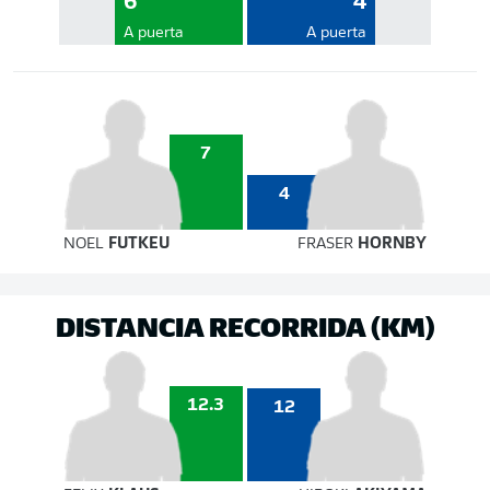
6
4
A puerta
A puerta
7
4
NOEL
FUTKEU
FRASER
HORNBY
DISTANCIA RECORRIDA (KM)
12.3
12