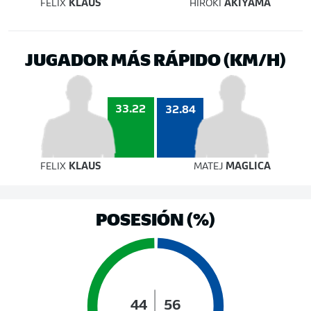
FELIX
KLAUS
HIROKI
AKIYAMA
JUGADOR MÁS RÁPIDO (KM/H)
33.22
32.84
FELIX
KLAUS
MATEJ
MAGLICA
POSESIÓN (%)
44
56