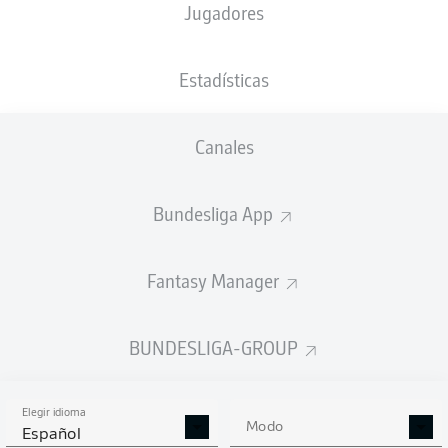
Jugadores
XGOALS
Estadísticas
3
3.15
Canales
2
Bundesliga App
1.4
Fantasy Manager
Goals
BUNDESLIGA-GROUP
PASES CORRECTOS DESDE JUGADA
(%)
Elegir idioma
Modo
Español