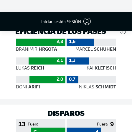
400
524
Éxito
85 %
84 %
Iniciar sesión SESIÓN
EFICIENCIA DE LOS PASES
2,8
1,6
BRANIMIR
HRGOTA
MARCEL
SCHUHEN
2,1
1,3
LUKAS
REICH
KAI
KLEFISCH
2,0
0,7
DONI
ARIFI
NIKLAS
SCHMIDT
DISPAROS
13
9
Fuera
Fuera