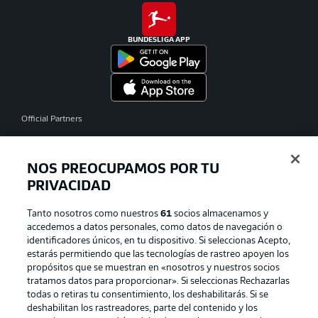
BUNDESLIGA APP
Official Partners
NOS PREOCUPAMOS POR TU
PRIVACIDAD
Tanto nosotros como nuestros
61
socios almacenamos y
accedemos a datos personales, como datos de navegación o
identificadores únicos, en tu dispositivo. Si seleccionas Acepto,
estarás permitiendo que las tecnologías de rastreo apoyen los
propósitos que se muestran en «nosotros y nuestros socios
tratamos datos para proporcionar». Si seleccionas Rechazarlas
Publicidad
Aviso legal
todas o retiras tu consentimiento, los deshabilitarás. Si se
Gestionar las preferencias
Declaracion de privacidad
deshabilitan los rastreadores, parte del contenido y los