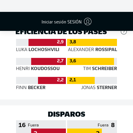
469
411
Éxito
87 %
81 %
Iniciar sesión SESIÓN
EFICIENCIA DE LOS PASES
2,9
3,8
LUKA
LOCHOSHVILI
ALEXANDER
ROSSIPAL
2,7
3,6
HENRI
KOUDOSSOU
TIM
SCHREIBER
2,2
2,1
FINN
BECKER
JONAS
STERNER
DISPAROS
16
8
Fuera
Fuera