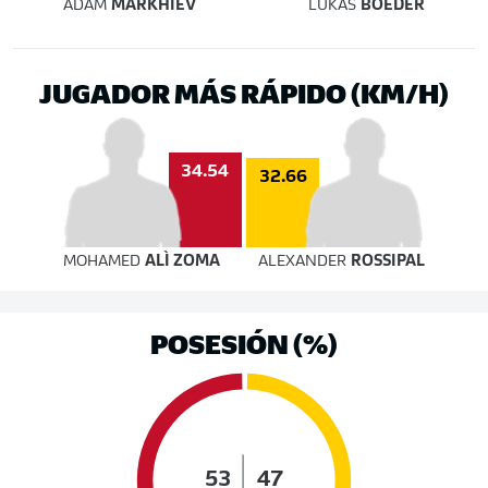
ADAM
MARKHIEV
LUKAS
BOEDER
JUGADOR MÁS RÁPIDO (KM/H)
34.54
32.66
MOHAMED
ALÌ ZOMA
ALEXANDER
ROSSIPAL
POSESIÓN (%)
53
47