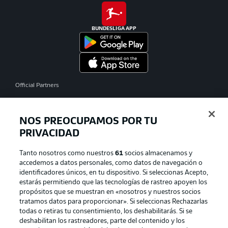
BUNDESLIGA APP
Official Partners
NOS PREOCUPAMOS POR TU
PRIVACIDAD
Tanto nosotros como nuestros
61
socios almacenamos y
accedemos a datos personales, como datos de navegación o
identificadores únicos, en tu dispositivo. Si seleccionas Acepto,
estarás permitiendo que las tecnologías de rastreo apoyen los
propósitos que se muestran en «nosotros y nuestros socios
tratamos datos para proporcionar». Si seleccionas Rechazarlas
Publicidad
Aviso legal
todas o retiras tu consentimiento, los deshabilitarás. Si se
Gestionar las preferencias
Declaracion de privacidad
deshabilitan los rastreadores, parte del contenido y los