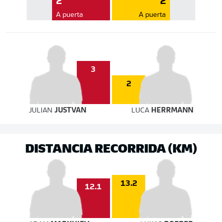
2
2
A puerta
A puerta
3
2
JULIAN
JUSTVAN
LUCA
HERRMANN
DISTANCIA RECORRIDA (KM)
13.2
12.1