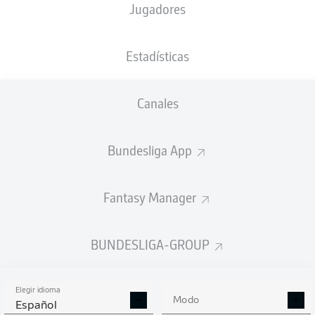
Jugadores
XGOALS
Estadísticas
2
Canales
1.59
Bundesliga App
0.84
Fantasy Manager
0
Goals
BUNDESLIGA-GROUP
PASES CORRECTOS DESDE JUGADA
(%)
Elegir idioma
Modo
Español