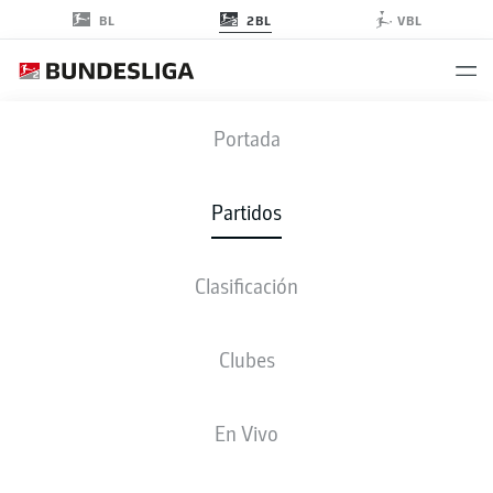
2BL
BL
VBL
FCN
-
SGD
Portada
FCN
SGD
0
2
Partidos
Clasificación
EN VIVO
ALINEACIONES
ESTADÍSTICAS
CLASIFICACIÓN
Clubes
En Vivo