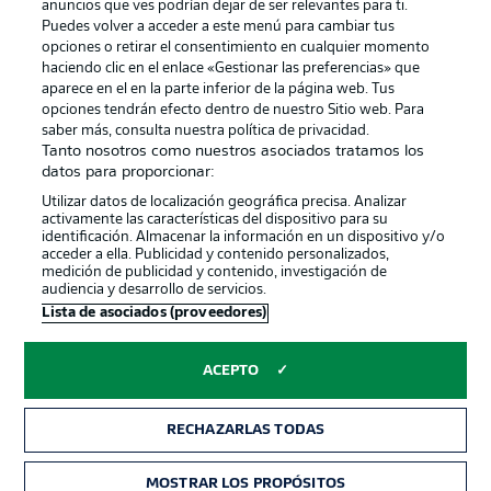
anuncios que ves podrían dejar de ser relevantes para ti.
Canales
Trabajos
Puedes volver a acceder a este menú para cambiar tus
opciones o retirar el consentimiento en cualquier momento
Jugadores
Condiciones de uso
haciendo clic en el enlace «Gestionar las preferencias» que
Sello Editorial
Contacto
aparece en el en la parte inferior de la página web. Tus
opciones tendrán efecto dentro de nuestro Sitio web. Para
saber más, consulta nuestra política de privacidad.
Tanto nosotros como nuestros asociados tratamos los
datos para proporcionar:
Utilizar datos de localización geográfica precisa. Analizar
activamente las características del dispositivo para su
identificación. Almacenar la información en un dispositivo y/o
acceder a ella. Publicidad y contenido personalizados,
medición de publicidad y contenido, investigación de
audiencia y desarrollo de servicios.
© 2026 Bundesliga-Gruppe GmbH
Lista de asociados (proveedores)
Elegir idioma
ACEPTO
Español
RECHAZARLAS TODAS
Modo
MOSTRAR LOS PROPÓSITOS