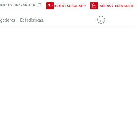
UNDESLIGA-GROUP
BUNDESLIGA APP
FANTASY MANAGER
ugadores
Estadísticas
IÓN