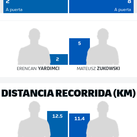
2
8
A puerta
A puerta
5
2
ERENCAN
YARDIMCI
MATEUSZ
ZUKOWSKI
DISTANCIA RECORRIDA (KM)
12.5
11.4