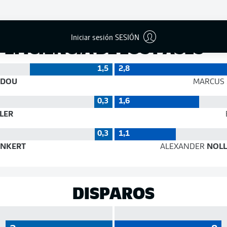
Éxito
Iniciar sesión SESIÓN
EFICIENCIA DE LOS PASES
1,5
2,8
IDOU
MARCUS
0,3
1,6
LER
0,3
1,1
NKERT
ALEXANDER
NOLL
DISPAROS