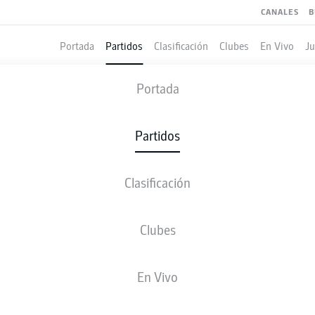
CANALES
B
Portada
Partidos
Clasificación
Clubes
En Vivo
J
BRAUNSCHWEIG
-
MAGDEBURG
Portada
EBS
FCM
0
3
Partidos
Clasificación
 VIVO
ALINEACIONES
ESTADÍSTICAS
CLASIFICAC
Clubes
En Vivo