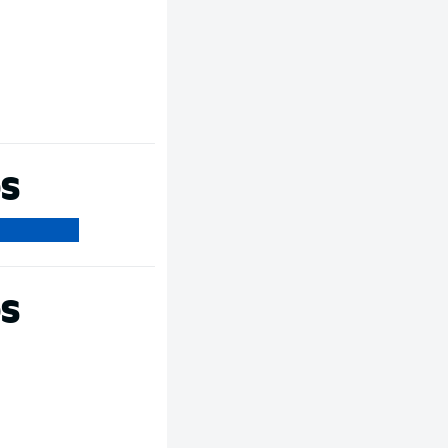
OS
OS