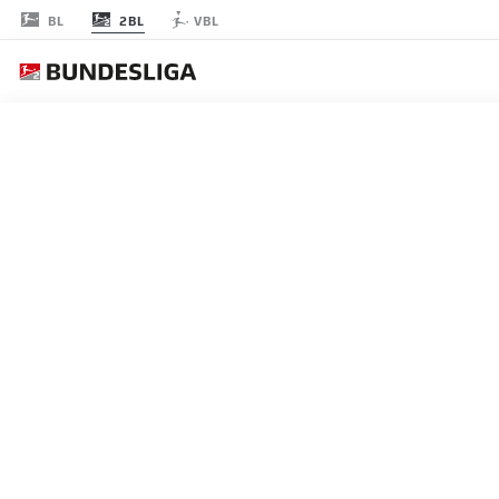
2BL
BL
VBL
FECHA 18
EN