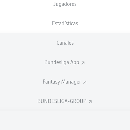
Jugadores
XGOALS
Estadísticas
3
2.82
Canales
Bundesliga App
0.29
Fantasy Manager
0
Goals
BUNDESLIGA-GROUP
ES CORRECTOS DESDE JUGADA
372
485