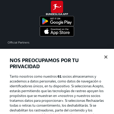
BUNDESLIGA APP
Official Partners
NOS PREOCUPAMOS POR TU
PRIVACIDAD
Tanto nosotros como nuestros
61
socios almacenamos y
accedemos a datos personales, como datos de navegación o
identificadores únicos, en tu dispositivo. Si seleccionas Acepto,
estarás permitiendo que las tecnologías de rastreo apoyen los
propósitos que se muestran en «nosotros y nuestros socios
tratamos datos para proporcionar». Si seleccionas Rechazarlas
Publicidad
Aviso legal
todas o retiras tu consentimiento, los deshabilitarás. Si se
Gestionar las preferencias
Declaracion de privacidad
deshabilitan los rastreadores, parte del contenido y los