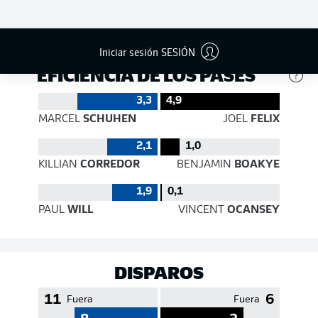
487
410
Éxito
82 %
78 %
Iniciar sesión SESIÓN
EFICIENCIA DE LOS PASES
3,3
4,9
MARCEL
SCHUHEN
JOEL
FELIX
2,1
1,0
KILLIAN
CORREDOR
BENJAMIN
BOAKYE
1,9
0,1
PAUL
WILL
VINCENT
OCANSEY
DISPAROS
11
6
Fuera
Fuera