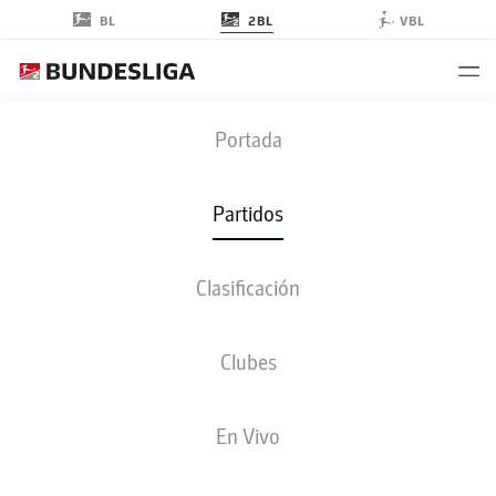
2BL
BL
VBL
SVD
-
DSC
Portada
SVD
DSC
2
2
Partidos
Clasificación
EN VIVO
ALINEACIONES
ESTADÍSTICAS
CLASIFICACIÓN
Clubes
En Vivo