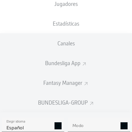
Jugadores
XGOALS
Estadísticas
3.41
Canales
2
2
Bundesliga App
0.69
Fantasy Manager
Goals
BUNDESLIGA-GROUP
PASES CORRECTOS DESDE JUGADA
(%)
Elegir idioma
Modo
Español