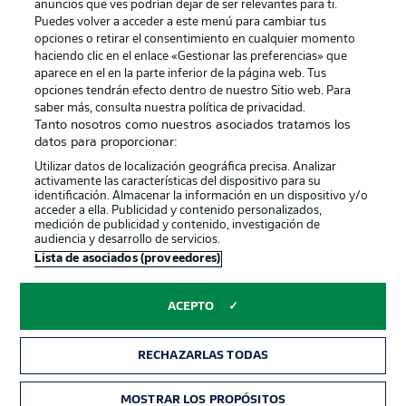
anuncios que ves podrían dejar de ser relevantes para ti.
Canales
Trabajos
Puedes volver a acceder a este menú para cambiar tus
opciones o retirar el consentimiento en cualquier momento
Jugadores
Condiciones de uso
haciendo clic en el enlace «Gestionar las preferencias» que
Sello Editorial
Contacto
aparece en el en la parte inferior de la página web. Tus
opciones tendrán efecto dentro de nuestro Sitio web. Para
saber más, consulta nuestra política de privacidad.
Tanto nosotros como nuestros asociados tratamos los
datos para proporcionar:
Utilizar datos de localización geográfica precisa. Analizar
activamente las características del dispositivo para su
identificación. Almacenar la información en un dispositivo y/o
acceder a ella. Publicidad y contenido personalizados,
medición de publicidad y contenido, investigación de
audiencia y desarrollo de servicios.
© 2026 Bundesliga-Gruppe GmbH
Lista de asociados (proveedores)
Elegir idioma
ACEPTO
Español
RECHAZARLAS TODAS
Modo
MOSTRAR LOS PROPÓSITOS