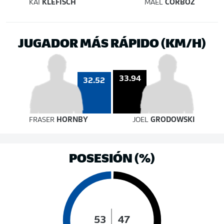
KAI
KLEFISCH
MAEL
CORBOZ
JUGADOR MÁS RÁPIDO (KM/H)
33.94
32.52
FRASER
HORNBY
JOEL
GRODOWSKI
POSESIÓN (%)
53
47