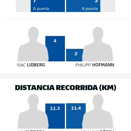
7
3
A puerta
A puerta
4
2
ISAC
LIDBERG
PHILIPP
HOFMANN
DISTANCIA RECORRIDA (KM)
11.4
11.3