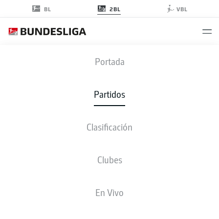
2BL
BL
VBL
SVD
-
BOC
Portada
SVD
BOC
4
1
Partidos
Clasificación
EN VIVO
ALINEACIONES
ESTADÍSTICAS
CLASIFICACIÓN
Clubes
En Vivo