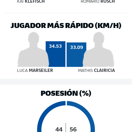
KAI
KLEFISCH
ROMARIO
RÖSCH
JUGADOR MÁS RÁPIDO (KM/H)
34.53
33.09
LUCA
MARSEILER
MATHIS
CLAIRICIA
POSESIÓN (%)
44
56