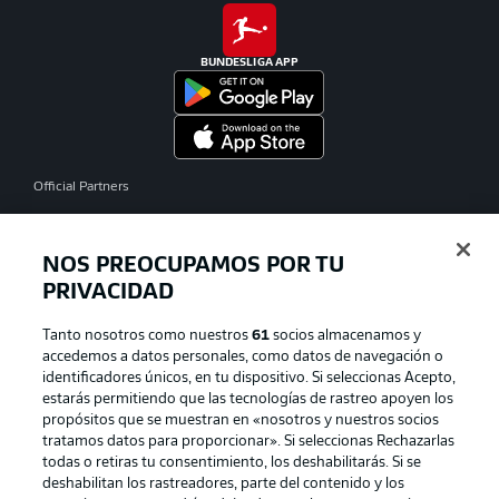
BUNDESLIGA APP
Official Partners
NOS PREOCUPAMOS POR TU
PRIVACIDAD
Tanto nosotros como nuestros
61
socios almacenamos y
accedemos a datos personales, como datos de navegación o
identificadores únicos, en tu dispositivo. Si seleccionas Acepto,
estarás permitiendo que las tecnologías de rastreo apoyen los
propósitos que se muestran en «nosotros y nuestros socios
tratamos datos para proporcionar». Si seleccionas Rechazarlas
Publicidad
Aviso legal
todas o retiras tu consentimiento, los deshabilitarás. Si se
Gestionar las preferencias
Declaracion de privacidad
deshabilitan los rastreadores, parte del contenido y los