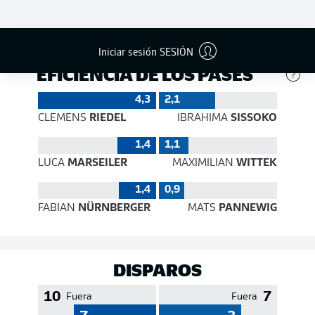
327
458
Éxito
76 %
81 %
Iniciar sesión SESIÓN
EFICIENCIA DE LOS PASES
4,3
2,1
CLEMENS
RIEDEL
IBRAHIMA
SISSOKO
1,4
1,1
LUCA
MARSEILER
MAXIMILIAN
WITTEK
1,4
0,9
FABIAN
NÜRNBERGER
MATS
PANNEWIG
DISPAROS
10
7
Fuera
Fuera