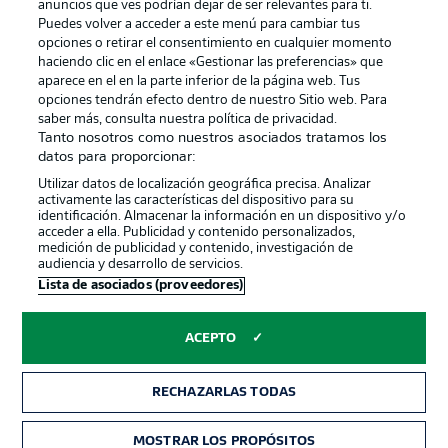
anuncios que ves podrían dejar de ser relevantes para ti.
Canales
Trabajos
Puedes volver a acceder a este menú para cambiar tus
opciones o retirar el consentimiento en cualquier momento
Jugadores
Condiciones de uso
haciendo clic en el enlace «Gestionar las preferencias» que
Sello Editorial
Contacto
aparece en el en la parte inferior de la página web. Tus
opciones tendrán efecto dentro de nuestro Sitio web. Para
saber más, consulta nuestra política de privacidad.
Tanto nosotros como nuestros asociados tratamos los
datos para proporcionar:
Utilizar datos de localización geográfica precisa. Analizar
activamente las características del dispositivo para su
identificación. Almacenar la información en un dispositivo y/o
acceder a ella. Publicidad y contenido personalizados,
medición de publicidad y contenido, investigación de
audiencia y desarrollo de servicios.
© 2026 Bundesliga-Gruppe GmbH
Lista de asociados (proveedores)
Elegir idioma
ACEPTO
Español
RECHAZARLAS TODAS
Modo
MOSTRAR LOS PROPÓSITOS