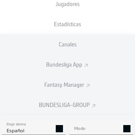
Jugadores
XGOALS
Estadísticas
4
Canales
Bundesliga App
1.81
1
1.31
Fantasy Manager
Goals
BUNDESLIGA-GROUP
PASES CORRECTOS DESDE JUGADA
(%)
Elegir idioma
Modo
Español