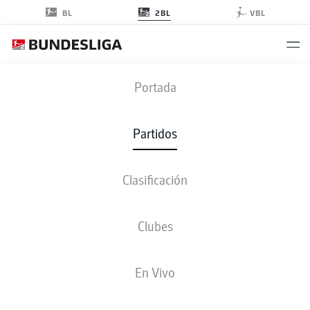
2BL
BL
VBL
BSC
-
ULM
Portada
BSC
ULM
2
2
Partidos
Clasificación
EN VIVO
ALINEACIONES
ESTADÍSTICAS
CLASIFICACIÓN
Clubes
P
V-E-D
G
+/-
Pts
En Vivo