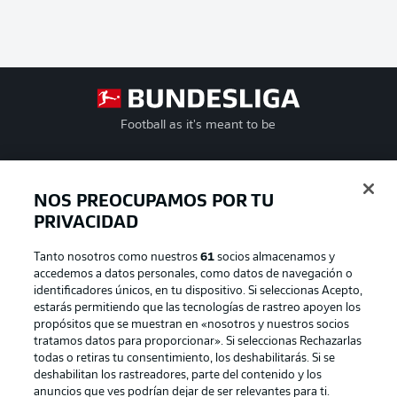
Football as it's meant to be
NOS PREOCUPAMOS POR TU
BUNDESLIGA APP
PRIVACIDAD
Tanto nosotros como nuestros
61
socios almacenamos y
accedemos a datos personales, como datos de navegación o
identificadores únicos, en tu dispositivo. Si seleccionas Acepto,
estarás permitiendo que las tecnologías de rastreo apoyen los
Official Partners
propósitos que se muestran en «nosotros y nuestros socios
tratamos datos para proporcionar». Si seleccionas Rechazarlas
todas o retiras tu consentimiento, los deshabilitarás. Si se
deshabilitan los rastreadores, parte del contenido y los
anuncios que ves podrían dejar de ser relevantes para ti.