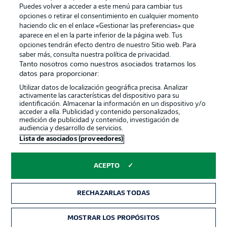
Puedes volver a acceder a este menú para cambiar tus
opciones o retirar el consentimiento en cualquier momento
haciendo clic en el enlace «Gestionar las preferencias» que
aparece en el en la parte inferior de la página web. Tus
opciones tendrán efecto dentro de nuestro Sitio web. Para
saber más, consulta nuestra política de privacidad.
Tanto nosotros como nuestros asociados tratamos los
Publicidad
Aviso legal
datos para proporcionar:
Gestionar las preferencias
Declaracion de privacidad
Utilizar datos de localización geográfica precisa. Analizar
activamente las características del dispositivo para su
Canales
Trabajos
identificación. Almacenar la información en un dispositivo y/o
acceder a ella. Publicidad y contenido personalizados,
Jugadores
Condiciones de uso
medición de publicidad y contenido, investigación de
audiencia y desarrollo de servicios.
Sello Editorial
Contacto
Lista de asociados (proveedores)
ACEPTO
RECHAZARLAS TODAS
MOSTRAR LOS PROPÓSITOS