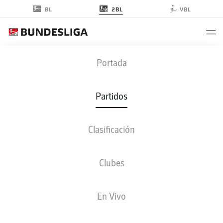
2BL
BL
VBL
KSC
-
EBS
Portada
KSC
EBS
2
0
Partidos
Clasificación
EN VIVO
ALINEACIONES
ESTADÍSTICAS
CLASIFICACIÓN
Clubes
P
V-E-D
G
+/-
Pts
En Vivo