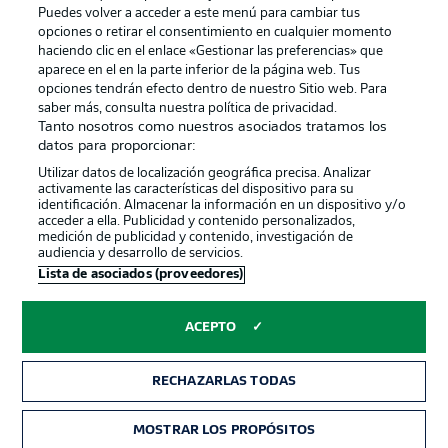
Puedes volver a acceder a este menú para cambiar tus
opciones o retirar el consentimiento en cualquier momento
haciendo clic en el enlace «Gestionar las preferencias» que
aparece en el en la parte inferior de la página web. Tus
opciones tendrán efecto dentro de nuestro Sitio web. Para
saber más, consulta nuestra política de privacidad.
Tanto nosotros como nuestros asociados tratamos los
Publicidad
Aviso legal
datos para proporcionar:
Gestionar las preferencias
Declaracion de privacidad
Utilizar datos de localización geográfica precisa. Analizar
activamente las características del dispositivo para su
Canales
Trabajos
identificación. Almacenar la información en un dispositivo y/o
acceder a ella. Publicidad y contenido personalizados,
Jugadores
Condiciones de uso
medición de publicidad y contenido, investigación de
audiencia y desarrollo de servicios.
Sello Editorial
Contacto
Lista de asociados (proveedores)
ACEPTO
RECHAZARLAS TODAS
MOSTRAR LOS PROPÓSITOS