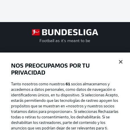
Football as it's meant to be
NOS PREOCUPAMOS POR TU
BUNDESLIGA APP
PRIVACIDAD
Tanto nosotros como nuestros
61
socios almacenamos y
accedemos a datos personales, como datos de navegación o
identificadores únicos, en tu dispositivo. Si seleccionas Acepto,
estarás permitiendo que las tecnologías de rastreo apoyen los
Official Partners
propósitos que se muestran en «nosotros y nuestros socios
tratamos datos para proporcionar». Si seleccionas Rechazarlas
todas o retiras tu consentimiento, los deshabilitarás. Si se
deshabilitan los rastreadores, parte del contenido y los
anuncios que ves podrían dejar de ser relevantes para ti.