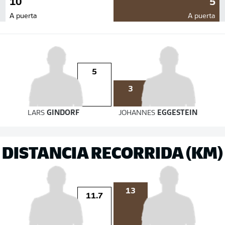
10
5
A puerta
A puerta
5
3
LARS
GINDORF
JOHANNES
EGGESTEIN
DISTANCIA RECORRIDA (KM)
13
11.7