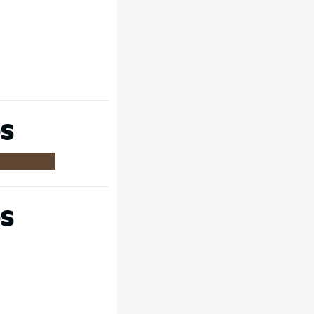
OS
OS