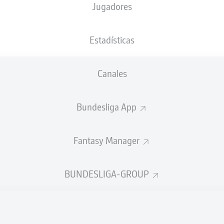
Jugadores
XGOALS
Estadísticas
2
Canales
1.72
1
Bundesliga App
0.8
Fantasy Manager
Goals
BUNDESLIGA-GROUP
ES CORRECTOS DESDE JUGADA
506
400