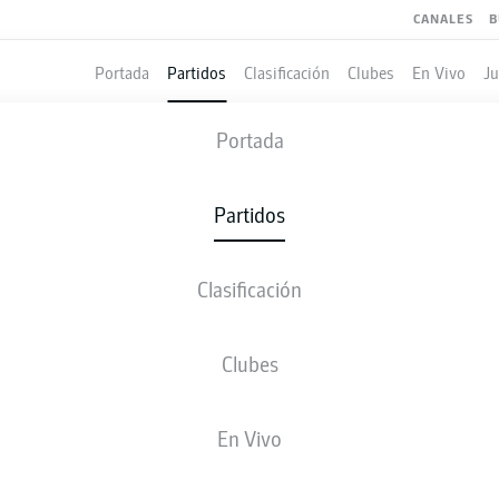
CANALES
B
Portada
Partidos
Clasificación
Clubes
En Vivo
J
HANNOVER
-
ST. PAULI
Portada
H96
STP
1
2
Partidos
Clasificación
 VIVO
ALINEACIONES
ESTADÍSTICAS
CLASIFICAC
Clubes
En Vivo