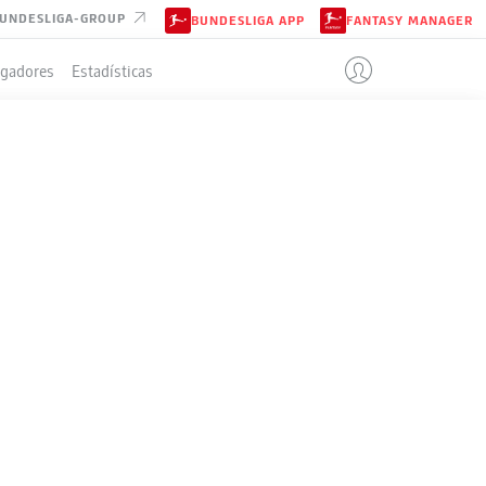
UNDESLIGA-GROUP
BUNDESLIGA APP
FANTASY MANAGER
ugadores
Estadísticas
IÓN