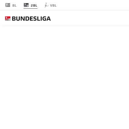
2BL
BL
VBL
FECHA 30
EN