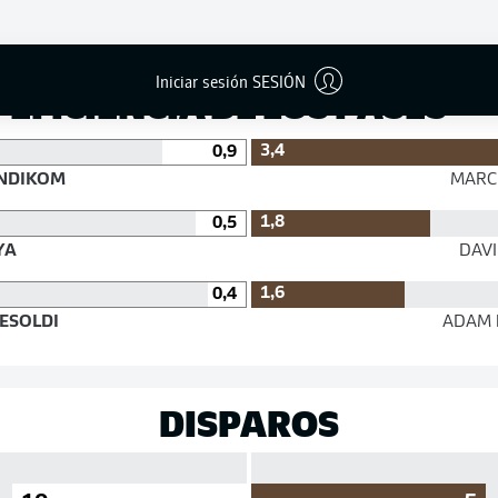
Éxito
Iniciar sesión SESIÓN
EFICIENCIA DE LOS PASES
3,4
0,9
NDIKOM
MARC
1,8
0,5
YA
DAV
1,6
0,4
ESOLDI
ADAM
DISPAROS