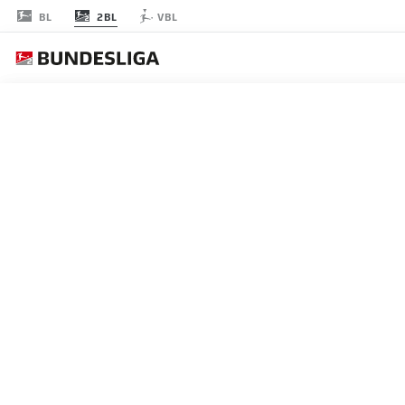
2BL
BL
VBL
FECHA 27
EN
P