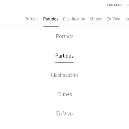
CANALES
B
Portada
Partidos
Clasificación
Clubes
En Vivo
J
GREUTHER FÜRTH
-
HAMBURG
Portada
SGF
HSV
1
1
Partidos
Clasificación
 VIVO
ALINEACIONES
ESTADÍSTICAS
CLASIFICAC
Clubes
V-E-D
G
En Vivo