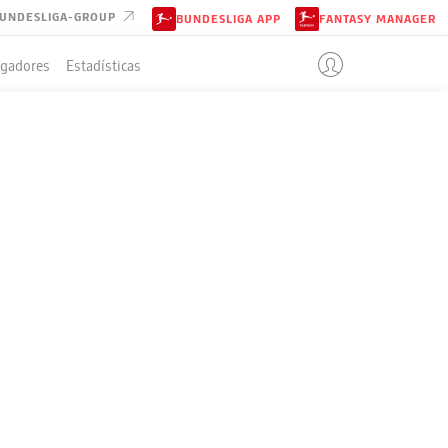
UNDESLIGA-GROUP
BUNDESLIGA APP
FANTASY MANAGER
ugadores
Estadísticas
IÓN
+/-
Pts