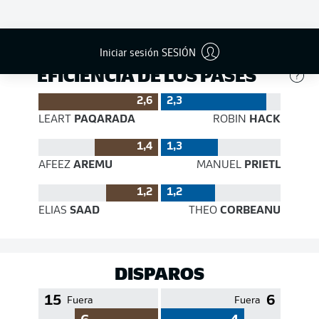
452
332
Éxito
84 %
78 %
Iniciar sesión SESIÓN
EFICIENCIA DE LOS PASES
2,6
2,3
LEART
PAQARADA
ROBIN
HACK
1,4
1,3
AFEEZ
AREMU
MANUEL
PRIETL
1,2
1,2
ELIAS
SAAD
THEO
CORBEANU
DISPAROS
15
6
Fuera
Fuera