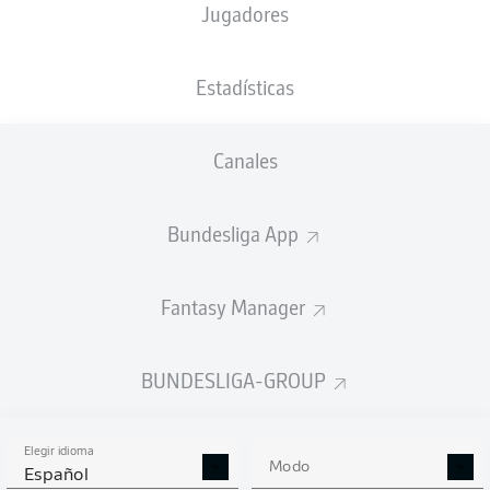
Jugadores
XGOALS
Estadísticas
2
Canales
1.72
1
1.12
Bundesliga App
Fantasy Manager
Goals
BUNDESLIGA-GROUP
PASES CORRECTOS DESDE JUGADA
(%)
Elegir idioma
Modo
Español