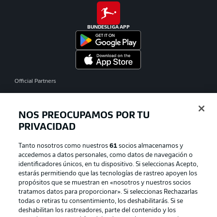
BUNDESLIGA APP
Official Partners
NOS PREOCUPAMOS POR TU
PRIVACIDAD
Tanto nosotros como nuestros
61
socios almacenamos y
accedemos a datos personales, como datos de navegación o
identificadores únicos, en tu dispositivo. Si seleccionas Acepto,
estarás permitiendo que las tecnologías de rastreo apoyen los
propósitos que se muestran en «nosotros y nuestros socios
tratamos datos para proporcionar». Si seleccionas Rechazarlas
Publicidad
Aviso legal
todas o retiras tu consentimiento, los deshabilitarás. Si se
Gestionar las preferencias
Declaracion de privacidad
deshabilitan los rastreadores, parte del contenido y los