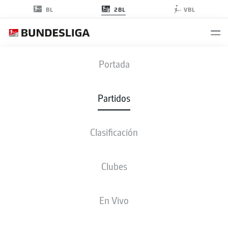
2BL
BL
VBL
STP
-
DSC
Portada
STP
DSC
2
1
Partidos
Clasificación
EN VIVO
ALINEACIONES
ESTADÍSTICAS
CLASIFICACIÓN
Clubes
En Vivo