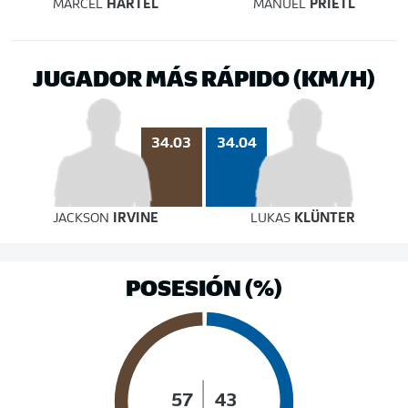
MARCEL
HARTEL
MANUEL
PRIETL
JUGADOR MÁS RÁPIDO (KM/H)
34.04
34.03
JACKSON
IRVINE
LUKAS
KLÜNTER
POSESIÓN (%)
57
43