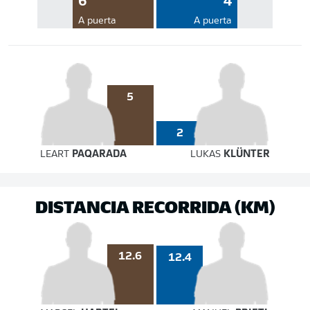
6
4
A puerta
A puerta
5
2
LEART
PAQARADA
LUKAS
KLÜNTER
DISTANCIA RECORRIDA (KM)
12.6
12.4