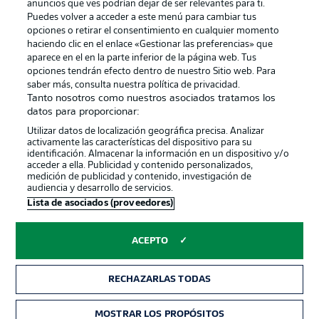
anuncios que ves podrían dejar de ser relevantes para ti.
Canales
Trabajos
Puedes volver a acceder a este menú para cambiar tus
opciones o retirar el consentimiento en cualquier momento
Jugadores
Condiciones de uso
haciendo clic en el enlace «Gestionar las preferencias» que
Sello Editorial
Contacto
aparece en el en la parte inferior de la página web. Tus
opciones tendrán efecto dentro de nuestro Sitio web. Para
saber más, consulta nuestra política de privacidad.
Tanto nosotros como nuestros asociados tratamos los
datos para proporcionar:
Utilizar datos de localización geográfica precisa. Analizar
activamente las características del dispositivo para su
identificación. Almacenar la información en un dispositivo y/o
acceder a ella. Publicidad y contenido personalizados,
medición de publicidad y contenido, investigación de
audiencia y desarrollo de servicios.
© 2026 Bundesliga-Gruppe GmbH
Lista de asociados (proveedores)
Elegir idioma
ACEPTO
Español
RECHAZARLAS TODAS
Modo
MOSTRAR LOS PROPÓSITOS