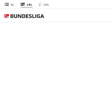
2BL
BL
VBL
FECHA 24
EN