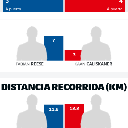
3
4
A puerta
A puerta
7
3
FABIAN
REESE
KAAN
CALISKANER
DISTANCIA RECORRIDA (KM)
12.2
11.8