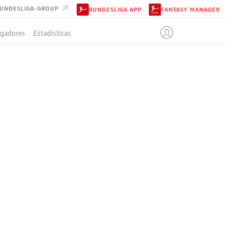
UNDESLIGA-GROUP
BUNDESLIGA APP
FANTASY MANAGER
ugadores
Estadísticas
IÓN