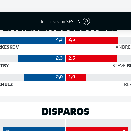
Éxito
Iniciar sesión SESIÓN
EFICIENCIA DE LOS PASES
4,3
2,5
RKESKOV
ANDRE
2,3
2,5
TBY
STEVE
B
2,0
1,0
CHULZ
BL
DISPAROS