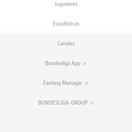
Jugadores
XGOALS
Estadísticas
2
Canales
1.27
1
Bundesliga App
0.68
Fantasy Manager
Goals
BUNDESLIGA-GROUP
ES CORRECTOS DESDE JUGADA
693
201