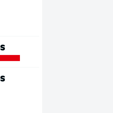
OS
OS