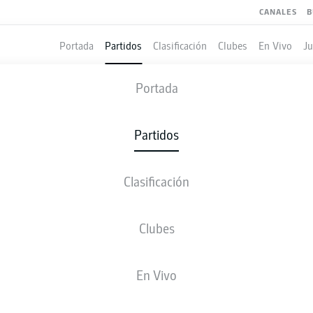
CANALES
B
Portada
Partidos
Clasificación
Clubes
En Vivo
J
HOLSTEIN KIEL
-
REGENSBURG
Portada
KSV
REG
1
2
Partidos
Clasificación
 VIVO
ALINEACIONES
ESTADÍSTICAS
CLASIFICAC
Clubes
En Vivo