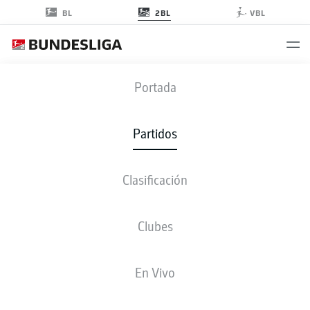
2BL
BL
VBL
HSV
-
SVD
Portada
HSV
SVD
2
2
Partidos
Clasificación
EN VIVO
ALINEACIONES
ESTADÍSTICAS
CLASIFICACIÓN
Clubes
En Vivo