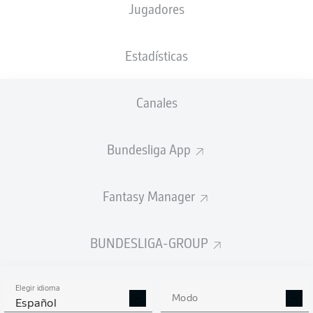
Jugadores
XGOALS
Estadísticas
2.64
2.34
Canales
2
2
Bundesliga App
Fantasy Manager
Goals
BUNDESLIGA-GROUP
PASES CORRECTOS DESDE JUGADA
(%)
Elegir idioma
Modo
Español