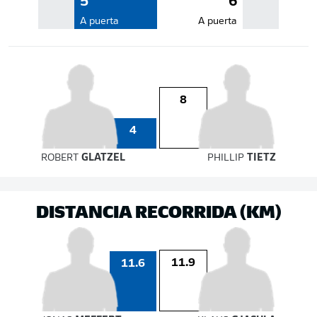
5
6
A puerta
A puerta
8
4
ROBERT
GLATZEL
PHILLIP
TIETZ
DISTANCIA RECORRIDA (KM)
11.9
11.6