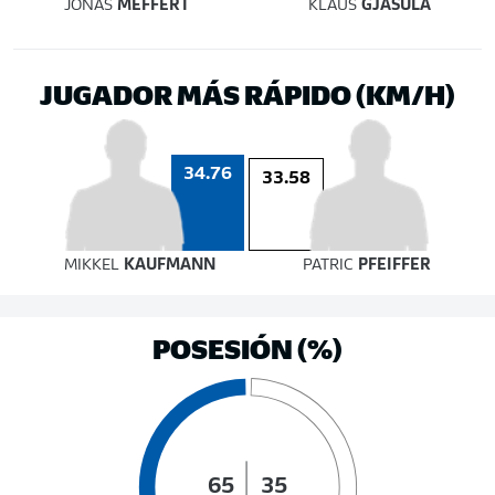
JONAS
MEFFERT
KLAUS
GJASULA
JUGADOR MÁS RÁPIDO (KM/H)
34.76
33.58
MIKKEL
KAUFMANN
PATRIC
PFEIFFER
POSESIÓN (%)
65
35