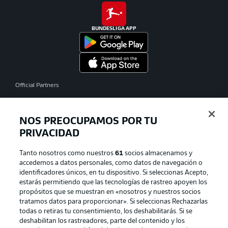
BUNDESLIGA APP
Official Partners
NOS PREOCUPAMOS POR TU
PRIVACIDAD
Tanto nosotros como nuestros
61
socios almacenamos y
accedemos a datos personales, como datos de navegación o
identificadores únicos, en tu dispositivo. Si seleccionas Acepto,
estarás permitiendo que las tecnologías de rastreo apoyen los
propósitos que se muestran en «nosotros y nuestros socios
tratamos datos para proporcionar». Si seleccionas Rechazarlas
Publicidad
Aviso legal
todas o retiras tu consentimiento, los deshabilitarás. Si se
Gestionar las preferencias
Declaracion de privacidad
deshabilitan los rastreadores, parte del contenido y los