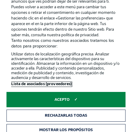
anuncios que ves podrían dejar de ser relevantes para ti.
Canales
Trabajos
Puedes volver a acceder a este menú para cambiar tus
opciones o retirar el consentimiento en cualquier momento
Jugadores
Condiciones de uso
haciendo clic en el enlace «Gestionar las preferencias» que
Sello Editorial
Contacto
aparece en el en la parte inferior de la página web. Tus
opciones tendrán efecto dentro de nuestro Sitio web. Para
saber más, consulta nuestra política de privacidad.
Tanto nosotros como nuestros asociados tratamos los
datos para proporcionar:
Utilizar datos de localización geográfica precisa. Analizar
activamente las características del dispositivo para su
identificación. Almacenar la información en un dispositivo y/o
acceder a ella. Publicidad y contenido personalizados,
medición de publicidad y contenido, investigación de
audiencia y desarrollo de servicios.
© 2026 Bundesliga-Gruppe GmbH
Lista de asociados (proveedores)
Elegir idioma
ACEPTO
Español
RECHAZARLAS TODAS
Modo
MOSTRAR LOS PROPÓSITOS