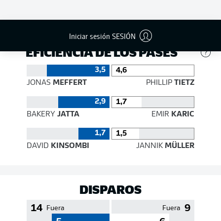
577
311
Éxito
89 %
82 %
Iniciar sesión SESIÓN
EFICIENCIA DE LOS PASES
3,5
4,6
JONAS
MEFFERT
PHILLIP
TIETZ
2,9
1,7
BAKERY
JATTA
EMIR
KARIC
1,7
1,5
DAVID
KINSOMBI
JANNIK
MÜLLER
DISPAROS
14
9
Fuera
Fuera