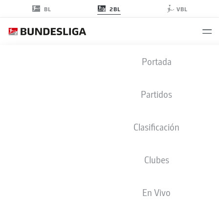
2BL
BL
VBL
2. BUNDESLIGA ESTADÍSTICAS
Portada
2025-2026
Partidos
Clasificación
Temporada
2025-2026
Clubes
En Vivo
PENALES CONVERTIDOS