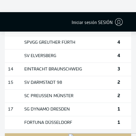
4
1. FC NÜRNBERG
4
HOLSTEIN KIEL
Iniciar sesión SESIÓN
4
1. FC MAGDEBURG
4
SPVGG GREUTHER FÜRTH
4
SV ELVERSBERG
3
14
EINTRACHT BRAUNSCHWEIG
2
15
SV DARMSTADT 98
2
SC PREUSSEN MÜNSTER
1
17
SG DYNAMO DRESDEN
1
FORTUNA DÜSSELDORF