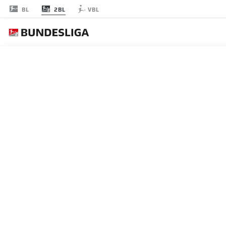
2BL
BL
VBL
2. BUN
GOLES