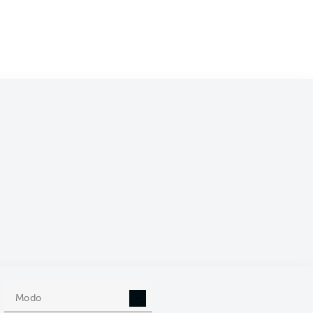
59
SC PADERBORN 07
57
54
53
53
52
52
50
49
49
Modo