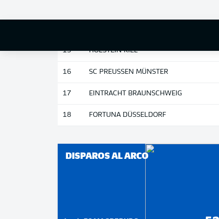
13
1. FC NÜRNBERG
HERTHA BSC
15
HOLSTEIN KIEL
16
SC PREUSSEN MÜNSTER
17
EINTRACHT BRAUNSCHWEIG
18
FORTUNA DÜSSELDORF
DISPAROS AL ARCO