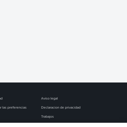
ad
Aviso legal
r las preferencias
Declaracion de privacidad
Trabajos
es
Condiciones de uso