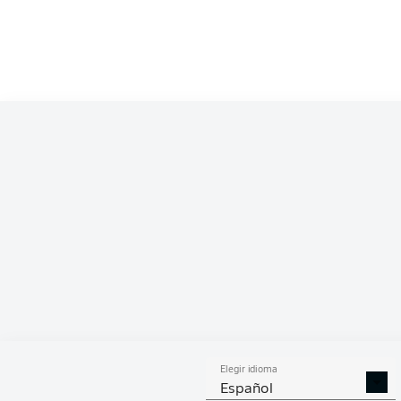
Competition
Bundesliga 2
Season
2026/2027
ESTA
Elegir idioma
DUELOS
DUE
DIVIDIDOS
AÉR
Español
GANADOS
GANA