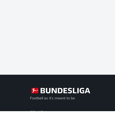
Football as it's meant to be
Official Partners