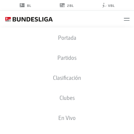
2BL
BL
VBL
THOMAS
Portada
LETSCH
Partidos
Clasificación
Clubes
BOCHUM
En Vivo