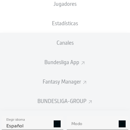
Jugadores
NACIÓN
26.08.1968
TAMAÑO
DEU
57 AÑOS
190 CM
Estadísticas
Competition
Canales
Bundesliga
Season
Bundesliga App
2023/2024
Fantasy Manager
BUNDESLIGA-GROUP
Elegir idioma
Modo
Español