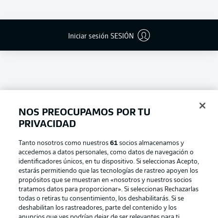
Iniciar sesión SESIÓN
NOS PREOCUPAMOS POR TU
PRIVACIDAD
Tanto nosotros como nuestros
61
socios almacenamos y
accedemos a datos personales, como datos de navegación o
Football as it's meant to be
identificadores únicos, en tu dispositivo. Si seleccionas Acepto,
estarás permitiendo que las tecnologías de rastreo apoyen los
propósitos que se muestran en «nosotros y nuestros socios
tratamos datos para proporcionar». Si seleccionas Rechazarlas
todas o retiras tu consentimiento, los deshabilitarás. Si se
BUNDESLIGA APP
deshabilitan los rastreadores, parte del contenido y los
anuncios que ves podrían dejar de ser relevantes para ti.