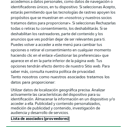
accedemos a datos personales, como datos de navegación o
identificadores únicos, en tu dispositivo. Si seleccionas Acepto,
estarás permitiendo que las tecnologías de rastreo apoyen los
propósitos que se muestran en «nosotros y nuestros socios
tratamos datos para proporcionar». Si seleccionas Rechazarlas
Publicidad
Aviso legal
todas o retiras tu consentimiento, los deshabilitarás. Si se
Gestionar las preferencias
Declaracion de privacidad
deshabilitan los rastreadores, parte del contenido y los
anuncios que ves podrían dejar de ser relevantes para ti.
Canales
Trabajos
Puedes volver a acceder a este menú para cambiar tus
opciones o retirar el consentimiento en cualquier momento
Jugadores
Condiciones de uso
haciendo clic en el enlace «Gestionar las preferencias» que
Sello Editorial
Contacto
aparece en el en la parte inferior de la página web. Tus
opciones tendrán efecto dentro de nuestro Sitio web. Para
saber más, consulta nuestra política de privacidad.
Tanto nosotros como nuestros asociados tratamos los
datos para proporcionar:
Utilizar datos de localización geográfica precisa. Analizar
activamente las características del dispositivo para su
identificación. Almacenar la información en un dispositivo y/o
acceder a ella. Publicidad y contenido personalizados,
medición de publicidad y contenido, investigación de
audiencia y desarrollo de servicios.
© 2026 Bundesliga-Gruppe GmbH
Lista de asociados (proveedores)