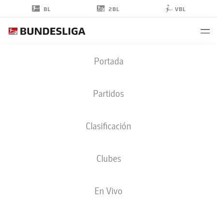
2BL
BL
VBL
TAYCAN
Portada
KURT
39
Partidos
Clasificación
DELANTERO
Clubes
HANNOVER
ESTADÍSTICAS TEMPORADA 2026/2027
GOLES
COMPA
En Vivo