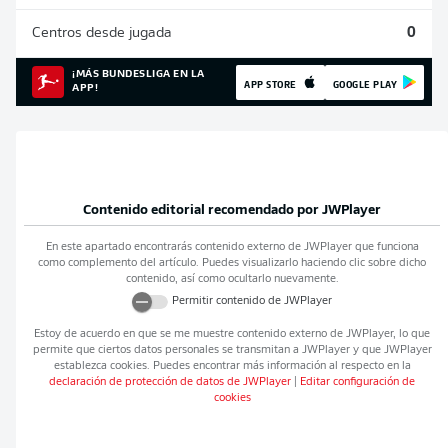
Centros desde jugada
0
¡MÁS BUNDESLIGA EN LA
APP STORE
GOOGLE PLAY
APP!
Contenido editorial recomendado por
JWPlayer
En este apartado encontrarás contenido externo de
JWPlayer
que funciona
como complemento del artículo. Puedes visualizarlo haciendo clic sobre dicho
contenido, así como ocultarlo nuevamente.
Permitir contenido de
JWPlayer
Estoy de acuerdo en que se me muestre contenido externo de
JWPlayer
, lo que
permite que ciertos datos personales se transmitan a
JWPlayer
y que
JWPlayer
establezca cookies. Puedes encontrar más información al respecto en la
declaración de protección de datos de
JWPlayer
|
Editar configuración de
cookies