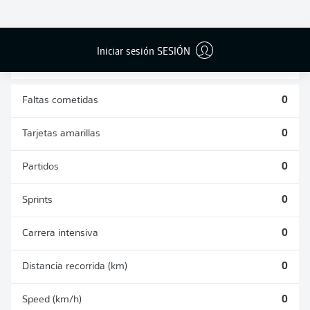
DUELOS
DUELOS
DIVIDIDOS
AÉREOS
GANADOS
GANADOS
0
0
Iniciar sesión SESIÓN
Faltas cometidas
0
Tarjetas amarillas
0
Partidos
0
Sprints
0
Carrera intensiva
0
Distancia recorrida (km)
0
Speed (km/h)
0