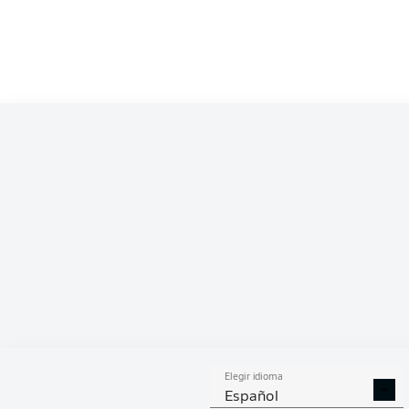
Competition
Bundesliga 2
Season
2022/2023
ESTA
Elegir idioma
DUELOS
DUE
DIVIDIDOS
AÉR
Español
GANADOS
GANA