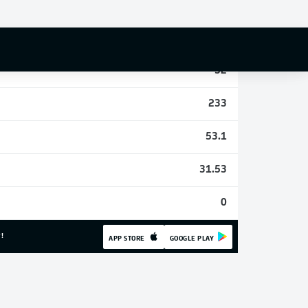
0
10
52
233
53.1
31.53
0
!
APP STORE
GOOGLE PLAY