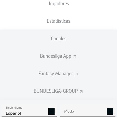
Jugadores
NACIÓN
08.02.1988
TAMAÑO
DEU
38 AÑOS
187 CM
Estadísticas
Competition
Canales
Bundesliga 2
Bundesliga App
Season
Fantasy Manager
BUNDESLIGA-GROUP
Elegir idioma
Modo
Español