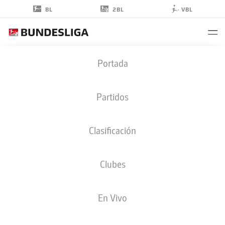
2BL
BL
VBL
STEFAN
Portada
KLEINEHEISMANN
Partidos
Clasificación
Clubes
GREUTHER FÜRTH
En Vivo