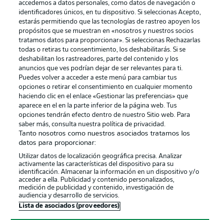
accedemos a datos personales, como datos de navegación o
identificadores únicos, en tu dispositivo. Si seleccionas Acepto,
estarás permitiendo que las tecnologías de rastreo apoyen los
propósitos que se muestran en «nosotros y nuestros socios
tratamos datos para proporcionar». Si seleccionas Rechazarlas
Publicidad
Aviso legal
todas o retiras tu consentimiento, los deshabilitarás. Si se
Gestionar las preferencias
Declaracion de privacidad
deshabilitan los rastreadores, parte del contenido y los
anuncios que ves podrían dejar de ser relevantes para ti.
Canales
Trabajos
Puedes volver a acceder a este menú para cambiar tus
opciones o retirar el consentimiento en cualquier momento
Jugadores
Condiciones de uso
haciendo clic en el enlace «Gestionar las preferencias» que
Sello Editorial
Contacto
aparece en el en la parte inferior de la página web. Tus
opciones tendrán efecto dentro de nuestro Sitio web. Para
saber más, consulta nuestra política de privacidad.
Tanto nosotros como nuestros asociados tratamos los
datos para proporcionar:
Utilizar datos de localización geográfica precisa. Analizar
activamente las características del dispositivo para su
identificación. Almacenar la información en un dispositivo y/o
acceder a ella. Publicidad y contenido personalizados,
medición de publicidad y contenido, investigación de
audiencia y desarrollo de servicios.
© 2026 Bundesliga-Gruppe GmbH
Lista de asociados (proveedores)