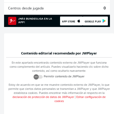
Centros desde jugada
0
¡MÁS BUNDESLIGA EN LA
APP STORE
GOOGLE PLAY
APP!
Contenido editorial recomendado por
JWPlayer
En este apartado encontrarás contenido externo de
JWPlayer
que funciona
como complemento del artículo. Puedes visualizarlo haciendo clic sobre dicho
contenido, así como ocultarlo nuevamente.
Permitir contenido de
JWPlayer
Estoy de acuerdo en que se me muestre contenido externo de
JWPlayer
, lo que
permite que ciertos datos personales se transmitan a
JWPlayer
y que
JWPlayer
establezca cookies. Puedes encontrar más información al respecto en la
declaración de protección de datos de
JWPlayer
|
Editar configuración de
cookies