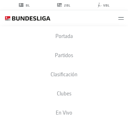
2BL
BL
VBL
SERGIO
Portada
LÓPEZ
2
Partidos
Clasificación
DEFENSA
Clubes
DARMSTADT
ESTADÍSTICAS TEMPORADA 2026/2027
GOLES
COMPA
En Vivo