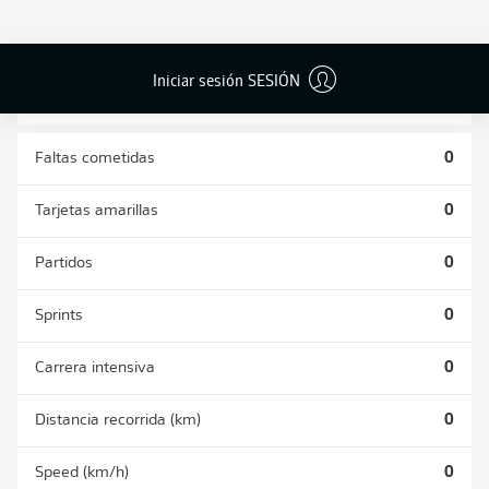
DUELOS
DUELOS
DIVIDIDOS
AÉREOS
GANADOS
GANADOS
0
0
Iniciar sesión SESIÓN
Faltas cometidas
0
Tarjetas amarillas
0
Partidos
0
Sprints
0
Carrera intensiva
0
Distancia recorrida (km)
0
Speed (km/h)
0