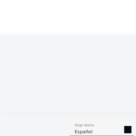
Competition
Bundesliga 2
Season
ESTA
Elegir idioma
DUELOS
DUE
DIVIDIDOS
AÉR
Español
GANADOS
GANA