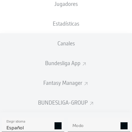
Jugadores
NACIÓN
PESO
22.06.2004
TAMAÑO
DEU
,
81
22 AÑOS
188 CM
NGA
KG
Estadísticas
Canales
Competition
Bundesliga 2
Bundesliga App
Season
Fantasy Manager
BUNDESLIGA-GROUP
ESTADÍSTICAS
TEMPORADA 2025/2026
Elegir idioma
Modo
Español