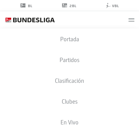
2BL
BL
VBL
ROMEO
Portada
AIGBEKAEN
38
Partidos
Clasificación
DELANTERO
Clubes
ST. PAULI
ESTADÍSTICAS TEMPORADA 2025/2026
GOLES
En Vivo