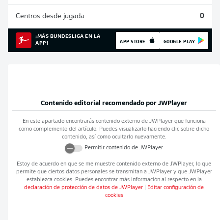
Centros desde jugada
0
¡MÁS BUNDESLIGA EN LA
APP STORE
GOOGLE PLAY
APP!
Contenido editorial recomendado por
JWPlayer
En este apartado encontrarás contenido externo de
JWPlayer
que funciona
como complemento del artículo. Puedes visualizarlo haciendo clic sobre dicho
contenido, así como ocultarlo nuevamente.
Permitir contenido de
JWPlayer
Estoy de acuerdo en que se me muestre contenido externo de
JWPlayer
, lo que
permite que ciertos datos personales se transmitan a
JWPlayer
y que
JWPlayer
establezca cookies. Puedes encontrar más información al respecto en la
declaración de protección de datos de
JWPlayer
|
Editar configuración de
cookies