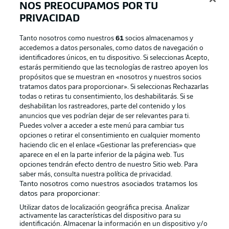
NOS PREOCUPAMOS POR TU
PRIVACIDAD
Tanto nosotros como nuestros
61
socios almacenamos y
accedemos a datos personales, como datos de navegación o
identificadores únicos, en tu dispositivo. Si seleccionas Acepto,
estarás permitiendo que las tecnologías de rastreo apoyen los
propósitos que se muestran en «nosotros y nuestros socios
tratamos datos para proporcionar». Si seleccionas Rechazarlas
Publicidad
Aviso legal
todas o retiras tu consentimiento, los deshabilitarás. Si se
Gestionar las preferencias
Declaracion de privacidad
deshabilitan los rastreadores, parte del contenido y los
anuncios que ves podrían dejar de ser relevantes para ti.
Canales
Trabajos
Puedes volver a acceder a este menú para cambiar tus
opciones o retirar el consentimiento en cualquier momento
Jugadores
Condiciones de uso
haciendo clic en el enlace «Gestionar las preferencias» que
Sello Editorial
Contacto
aparece en el en la parte inferior de la página web. Tus
opciones tendrán efecto dentro de nuestro Sitio web. Para
saber más, consulta nuestra política de privacidad.
Tanto nosotros como nuestros asociados tratamos los
datos para proporcionar:
Utilizar datos de localización geográfica precisa. Analizar
activamente las características del dispositivo para su
identificación. Almacenar la información en un dispositivo y/o