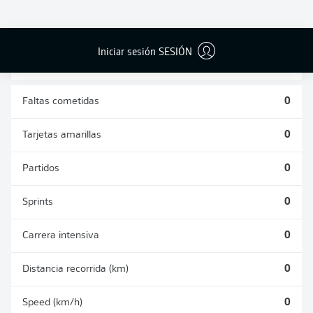
DUELOS
DUELOS
DIVIDIDOS
AÉREOS
GANADOS
GANADOS
0
0
Iniciar sesión SESIÓN
Faltas cometidas
0
Tarjetas amarillas
0
Partidos
0
Sprints
0
Carrera intensiva
0
Distancia recorrida (km)
0
Speed (km/h)
0