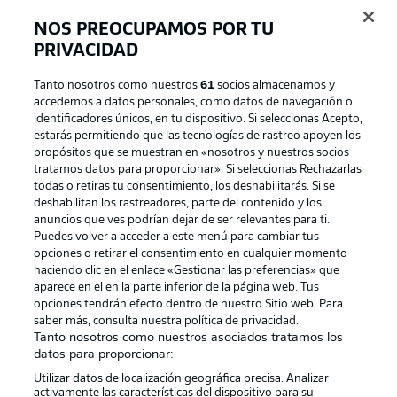
NOS PREOCUPAMOS POR TU
Official Partners
PRIVACIDAD
Tanto nosotros como nuestros
61
socios almacenamos y
accedemos a datos personales, como datos de navegación o
identificadores únicos, en tu dispositivo. Si seleccionas Acepto,
estarás permitiendo que las tecnologías de rastreo apoyen los
propósitos que se muestran en «nosotros y nuestros socios
tratamos datos para proporcionar». Si seleccionas Rechazarlas
todas o retiras tu consentimiento, los deshabilitarás. Si se
deshabilitan los rastreadores, parte del contenido y los
anuncios que ves podrían dejar de ser relevantes para ti.
Puedes volver a acceder a este menú para cambiar tus
Publicidad
Aviso legal
opciones o retirar el consentimiento en cualquier momento
haciendo clic en el enlace «Gestionar las preferencias» que
Gestionar las preferencias
Declaracion de privacidad
aparece en el en la parte inferior de la página web. Tus
opciones tendrán efecto dentro de nuestro Sitio web. Para
Canales
Trabajos
saber más, consulta nuestra política de privacidad.
Jugadores
Condiciones de uso
Tanto nosotros como nuestros asociados tratamos los
datos para proporcionar:
Sello Editorial
Contacto
Utilizar datos de localización geográfica precisa. Analizar
activamente las características del dispositivo para su