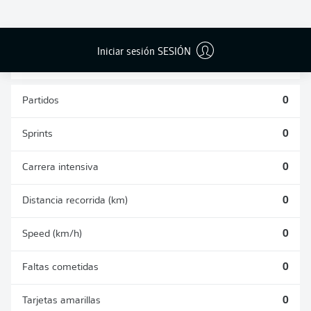
PASES
DISPAROS
CORRECTOS
AUTOGOLES
DETENIDOS
DESDE JUGADA
(%)
0
0
0
Iniciar sesión SESIÓN
Partidos
0
Sprints
0
Carrera intensiva
0
Distancia recorrida (km)
0
Speed (km/h)
0
Faltas cometidas
0
Tarjetas amarillas
0