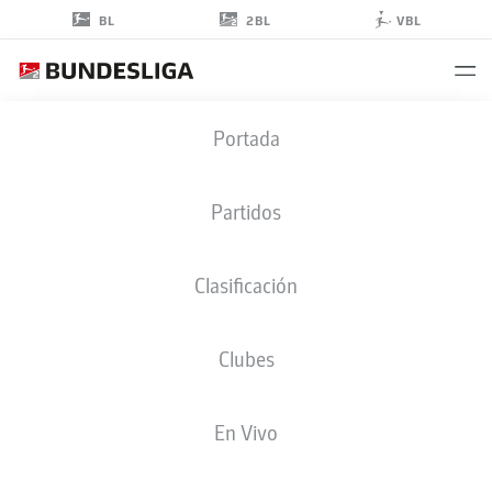
2BL
BL
VBL
ROBIN
Portada
LISEWSKI
34
Partidos
Clasificación
PORTERO
Clubes
NUREMBERG
ESTADÍSTICAS TEMPORADA 2025/2026
GOLES
En Vivo