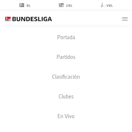
2BL
BL
VBL
PETER
Portada
NÉMETH
Partidos
Clasificación
Clubes
ST. PAULI
En Vivo