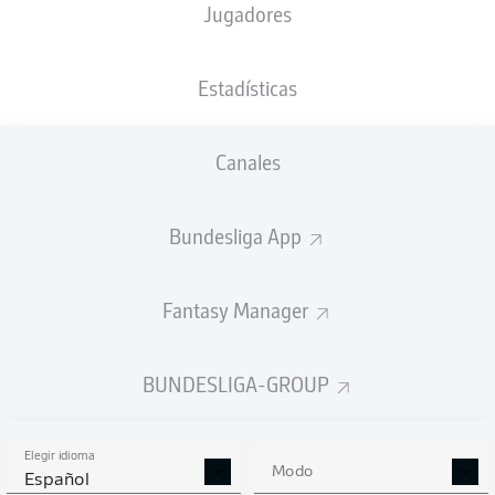
Jugadores
NACIÓN
14.09.1972
TAMAÑO
SVK
53 AÑOS
184 CM
Estadísticas
Competition
Canales
Bundesliga 2
Bundesliga App
Season
Fantasy Manager
BUNDESLIGA-GROUP
Elegir idioma
Modo
Español