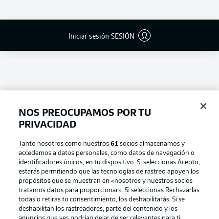
Iniciar sesión SESIÓN
NOS PREOCUPAMOS POR TU
PRIVACIDAD
Tanto nosotros como nuestros
61
socios almacenamos y
accedemos a datos personales, como datos de navegación o
Football as it's meant to be
identificadores únicos, en tu dispositivo. Si seleccionas Acepto,
estarás permitiendo que las tecnologías de rastreo apoyen los
propósitos que se muestran en «nosotros y nuestros socios
tratamos datos para proporcionar». Si seleccionas Rechazarlas
todas o retiras tu consentimiento, los deshabilitarás. Si se
BUNDESLIGA APP
deshabilitan los rastreadores, parte del contenido y los
anuncios que ves podrían dejar de ser relevantes para ti.