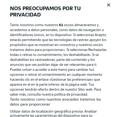
NOS PREOCUPAMOS POR TU
Official Partners
PRIVACIDAD
Tanto nosotros como nuestros
61
socios almacenamos y
accedemos a datos personales, como datos de navegación o
identificadores únicos, en tu dispositivo. Si seleccionas Acepto,
estarás permitiendo que las tecnologías de rastreo apoyen los
propósitos que se muestran en «nosotros y nuestros socios
tratamos datos para proporcionar». Si seleccionas Rechazarlas
todas o retiras tu consentimiento, los deshabilitarás. Si se
deshabilitan los rastreadores, parte del contenido y los
anuncios que ves podrían dejar de ser relevantes para ti.
Puedes volver a acceder a este menú para cambiar tus
Publicidad
Aviso legal
opciones o retirar el consentimiento en cualquier momento
haciendo clic en el enlace «Gestionar las preferencias» que
Gestionar las preferencias
Declaracion de privacidad
aparece en el en la parte inferior de la página web. Tus
opciones tendrán efecto dentro de nuestro Sitio web. Para
Canales
Trabajos
saber más, consulta nuestra política de privacidad.
Jugadores
Condiciones de uso
Tanto nosotros como nuestros asociados tratamos los
datos para proporcionar:
Sello Editorial
Contacto
Utilizar datos de localización geográfica precisa. Analizar
activamente las características del dispositivo para su