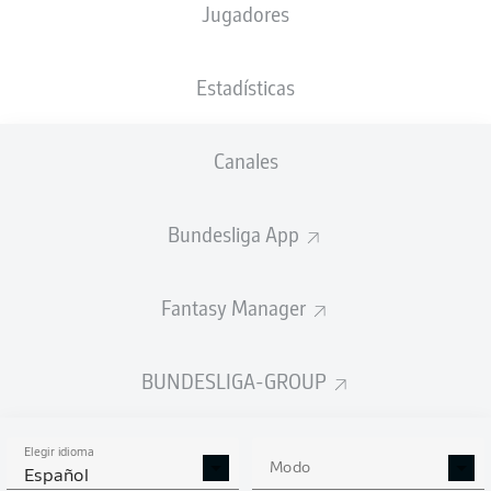
Jugadores
NACIÓN
PESO
13.11.1987
TAMAÑO
AUT
,
88
38 AÑOS
194 CM
BIH
KG
Estadísticas
Canales
Competition
Bundesliga 2
Bundesliga App
Season
Fantasy Manager
BUNDESLIGA-GROUP
ESTADÍSTICAS
TEMPORADA 2025/2026
Elegir idioma
Modo
Español