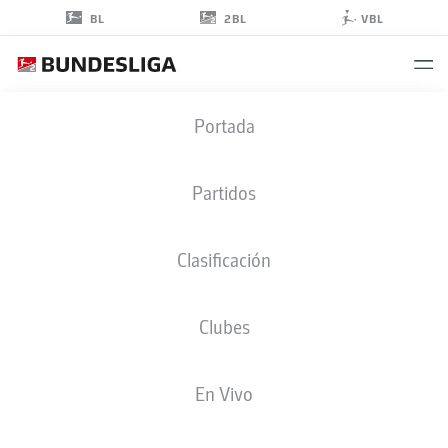
2BL
BL
VBL
PAVAO
Portada
PERVAN
12
Partidos
Clasificación
PORTERO
Clubes
WOLFSBURG
ESTADÍSTICAS TEMPORADA 2025/2026
GOLES
En Vivo