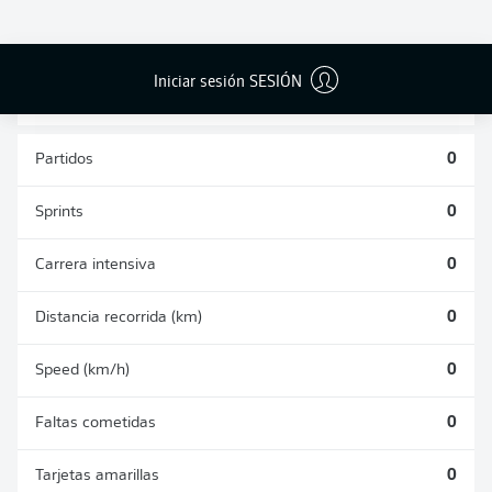
PASES
DISPAROS
CORRECTOS
AUTOGOLES
DETENIDOS
DESDE JUGADA
(%)
0
0
0
Iniciar sesión SESIÓN
Partidos
0
Sprints
0
Carrera intensiva
0
Distancia recorrida (km)
0
Speed (km/h)
0
Faltas cometidas
0
Tarjetas amarillas
0