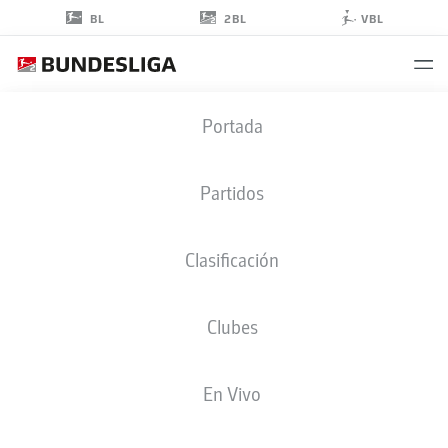
2BL
BL
VBL
PAUL
Portada
SIMONIS
Partidos
Clasificación
Clubes
WOLFSBURG
En Vivo