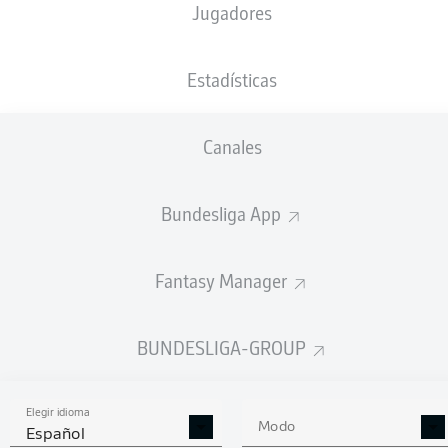
Jugadores
NACIÓN
14.02.1985
NLD
41 AÑOS
Estadísticas
Competition
Canales
Bundesliga
Season
Bundesliga App
2025/2026
Fantasy Manager
ÚLTIMO PARTIDO
BUNDESLIGA-GROUP
SÁBADO
08-ago-2026
Elegir idioma
Modo
Español
WOB
FCK