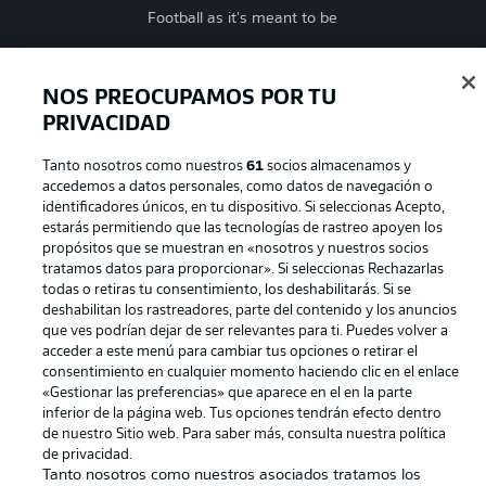
Football as it's meant to be
NOS PREOCUPAMOS POR TU
PRIVACIDAD
BUNDESLIGA APP
Tanto nosotros como nuestros
61
socios almacenamos y
accedemos a datos personales, como datos de navegación o
identificadores únicos, en tu dispositivo. Si seleccionas Acepto,
estarás permitiendo que las tecnologías de rastreo apoyen los
Official Partners
propósitos que se muestran en «nosotros y nuestros socios
tratamos datos para proporcionar». Si seleccionas Rechazarlas
todas o retiras tu consentimiento, los deshabilitarás. Si se
deshabilitan los rastreadores, parte del contenido y los anuncios
que ves podrían dejar de ser relevantes para ti. Puedes volver a
acceder a este menú para cambiar tus opciones o retirar el
consentimiento en cualquier momento haciendo clic en el enlace
«Gestionar las preferencias» que aparece en el en la parte
inferior de la página web. Tus opciones tendrán efecto dentro
de nuestro Sitio web. Para saber más, consulta nuestra política
de privacidad.
Tanto nosotros como nuestros asociados tratamos los