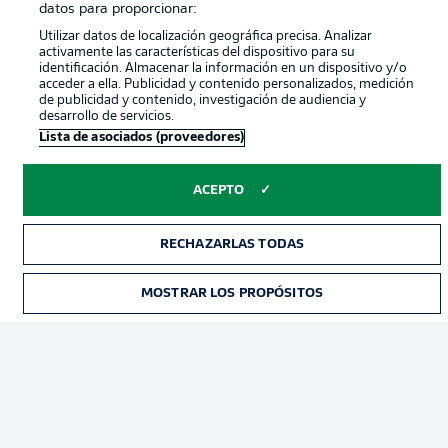
datos para proporcionar:
Publicidad
Aviso legal
Utilizar datos de localización geográfica precisa. Analizar
Gestionar las preferencias
Declaracion de privacidad
activamente las características del dispositivo para su
identificación. Almacenar la información en un dispositivo y/o
Canales
Trabajos
acceder a ella. Publicidad y contenido personalizados, medición
de publicidad y contenido, investigación de audiencia y
Jugadores
Condiciones de uso
desarrollo de servicios.
Lista de asociados (proveedores)
Sello Editorial
Contacto
ACEPTO
RECHAZARLAS TODAS
MOSTRAR LOS PROPÓSITOS
© 2026 Bundesliga-Gruppe GmbH
Elegir idioma
Español