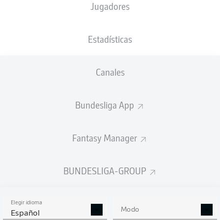
Jugadores
NACIÓN
11.02.1997
TAMAÑO
PESO
DEU
29 AÑOS
174 CM
73 KG
Estadísticas
Competition
Canales
Bundesliga 2
Bundesliga App
Season
Fantasy Manager
ESTADÍSTICAS
BUNDESLIGA-GROUP
TEMPORADA 2022/2023
Elegir idioma
Modo
Español