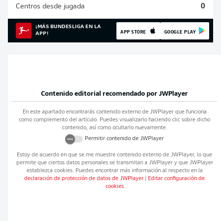
Centros desde jugada
0
¡MÁS BUNDESLIGA EN LA
APP STORE
GOOGLE PLAY
APP!
Contenido editorial recomendado por
JWPlayer
En este apartado encontrarás contenido externo de
JWPlayer
que funciona
como complemento del artículo. Puedes visualizarlo haciendo clic sobre dicho
contenido, así como ocultarlo nuevamente.
Permitir contenido de
JWPlayer
Estoy de acuerdo en que se me muestre contenido externo de
JWPlayer
, lo que
permite que ciertos datos personales se transmitan a
JWPlayer
y que
JWPlayer
establezca cookies. Puedes encontrar más información al respecto en la
declaración de protección de datos de
JWPlayer
|
Editar configuración de
cookies