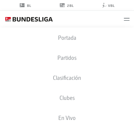
2BL
BL
VBL
PATRICK
Portada
KAMMERBAUER
37
Partidos
Clasificación
CENTROCAMPISTA
Clubes
OSNABRÜCK
ESTADÍSTICAS TEMPORADA 2022/2023
GOLES
En Vivo