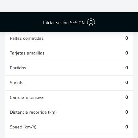
DUELOS
DUELOS
DIVIDIDOS
AÉREOS
GANADOS
GANADOS
0
0
Iniciar sesión SESIÓN
Faltas cometidas
0
Tarjetas amarillas
0
Partidos
0
Sprints
0
Carrera intensiva
0
Distancia recorrida (km)
0
Speed (km/h)
0