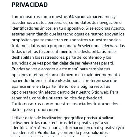
PRIVACIDAD
Tanto nosotros como nuestros
61
socios almacenamos y
accedemos a datos personales, como datos de navegación o
identificadores únicos, en tu dispositivo. Si seleccionas Acepto,
estarás permitiendo que las tecnologías de rastreo apoyen los
propósitos que se muestran en «nosotros y nuestros socios
tratamos datos para proporcionar». Si seleccionas Rechazarlas
Publicidad
Aviso legal
todas o retiras tu consentimiento, los deshabilitarás. Si se
Gestionar las preferencias
Declaracion de privacidad
deshabilitan los rastreadores, parte del contenido y los
anuncios que ves podrían dejar de ser relevantes para ti.
Canales
Trabajos
Puedes volver a acceder a este menú para cambiar tus
opciones o retirar el consentimiento en cualquier momento
Jugadores
Condiciones de uso
haciendo clic en el enlace «Gestionar las preferencias» que
Sello Editorial
Contacto
aparece en el en la parte inferior de la página web. Tus
opciones tendrán efecto dentro de nuestro Sitio web. Para
saber más, consulta nuestra política de privacidad.
Tanto nosotros como nuestros asociados tratamos los
datos para proporcionar:
Utilizar datos de localización geográfica precisa. Analizar
activamente las características del dispositivo para su
identificación. Almacenar la información en un dispositivo y/o
acceder a ella. Publicidad y contenido personalizados,