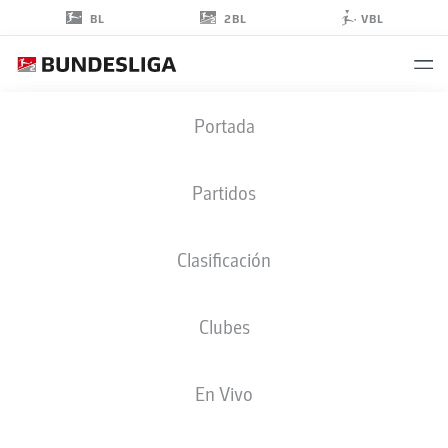
2BL
BL
VBL
PATRICK
Portada
ERRAS
4
Partidos
Clasificación
DEFENSA
Clubes
HOLSTEIN KIEL
ESTADÍSTICAS TEMPORADA 2024/2025
GOLES
En Vivo