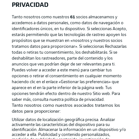
PRIVACIDAD
Tanto nosotros como nuestros
61
socios almacenamos y
accedemos a datos personales, como datos de navegación o
identificadores únicos, en tu dispositivo. Si seleccionas Acepto,
estarás permitiendo que las tecnologías de rastreo apoyen los
propósitos que se muestran en «nosotros y nuestros socios
tratamos datos para proporcionar». Si seleccionas Rechazarlas
Publicidad
Aviso legal
todas o retiras tu consentimiento, los deshabilitarás. Si se
Gestionar las preferencias
Declaracion de privacidad
deshabilitan los rastreadores, parte del contenido y los
anuncios que ves podrían dejar de ser relevantes para ti.
Canales
Trabajos
Puedes volver a acceder a este menú para cambiar tus
opciones o retirar el consentimiento en cualquier momento
Jugadores
Condiciones de uso
haciendo clic en el enlace «Gestionar las preferencias» que
Sello Editorial
Contacto
aparece en el en la parte inferior de la página web. Tus
opciones tendrán efecto dentro de nuestro Sitio web. Para
saber más, consulta nuestra política de privacidad.
Tanto nosotros como nuestros asociados tratamos los
datos para proporcionar:
Utilizar datos de localización geográfica precisa. Analizar
activamente las características del dispositivo para su
identificación. Almacenar la información en un dispositivo y/o
acceder a ella. Publicidad y contenido personalizados,