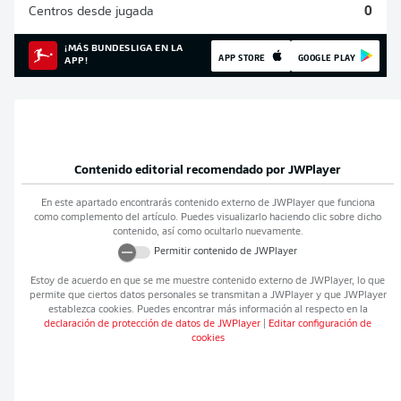
Centros desde jugada
0
¡MÁS BUNDESLIGA EN LA
APP STORE
GOOGLE PLAY
APP!
Contenido editorial recomendado por
JWPlayer
En este apartado encontrarás contenido externo de
JWPlayer
que funciona
como complemento del artículo. Puedes visualizarlo haciendo clic sobre dicho
contenido, así como ocultarlo nuevamente.
Permitir contenido de
JWPlayer
Estoy de acuerdo en que se me muestre contenido externo de
JWPlayer
, lo que
permite que ciertos datos personales se transmitan a
JWPlayer
y que
JWPlayer
establezca cookies. Puedes encontrar más información al respecto en la
declaración de protección de datos de
JWPlayer
|
Editar configuración de
cookies