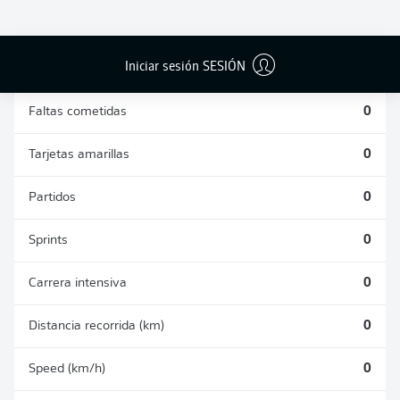
DUELOS
DUELOS
DIVIDIDOS
AÉREOS
GANADOS
GANADOS
0
0
Iniciar sesión SESIÓN
Faltas cometidas
0
Tarjetas amarillas
0
Partidos
0
Sprints
0
Carrera intensiva
0
Distancia recorrida (km)
0
Speed (km/h)
0