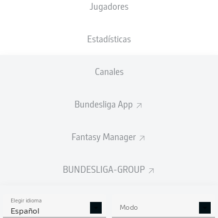
Jugadores
NACIÓN
21.01.1995
TAMAÑO
PESO
DEU
31 AÑOS
196 CM
90 KG
Estadísticas
Competition
Canales
Bundesliga 2
Bundesliga App
Season
Fantasy Manager
ESTADÍSTICAS
BUNDESLIGA-GROUP
TEMPORADA 2024/2025
Elegir idioma
Modo
Español