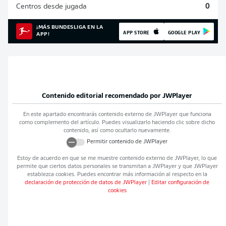
Centros desde jugada
0
¡MÁS BUNDESLIGA EN LA
APP STORE
GOOGLE PLAY
APP!
Contenido editorial recomendado por
JWPlayer
En este apartado encontrarás contenido externo de
JWPlayer
que funciona
como complemento del artículo. Puedes visualizarlo haciendo clic sobre dicho
contenido, así como ocultarlo nuevamente.
Permitir contenido de
JWPlayer
Estoy de acuerdo en que se me muestre contenido externo de
JWPlayer
, lo que
permite que ciertos datos personales se transmitan a
JWPlayer
y que
JWPlayer
establezca cookies. Puedes encontrar más información al respecto en la
declaración de protección de datos de
JWPlayer
|
Editar configuración de
cookies