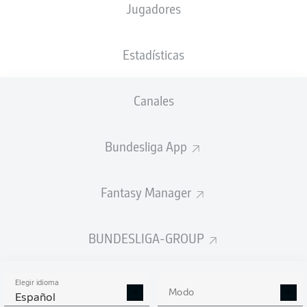
Jugadores
NACIÓN
21.11.2006
TAMAÑO
DEU
19 AÑOS
177 CM
Estadísticas
Competition
Canales
Bundesliga 2
Season
Bundesliga App
2026/2027
Fantasy Manager
ESTADÍSTICAS
BUNDESLIGA-GROUP
TEMPORADA 2026/2027
Elegir idioma
Modo
Español