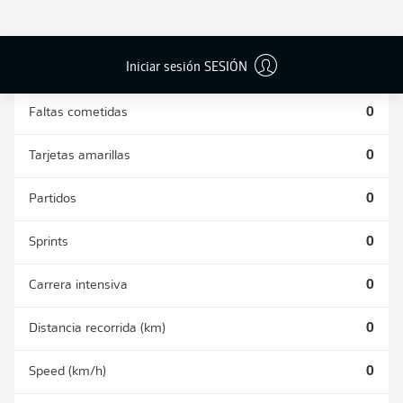
DUELOS
DUELOS
DIVIDIDOS
AÉREOS
GANADOS
GANADOS
0
0
Iniciar sesión SESIÓN
Faltas cometidas
0
Tarjetas amarillas
0
Partidos
0
Sprints
0
Carrera intensiva
0
Distancia recorrida (km)
0
Speed (km/h)
0