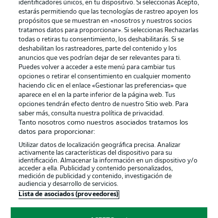
identificadores únicos, en tu dispositivo. Si seleccionas Acepto,
estarás permitiendo que las tecnologías de rastreo apoyen los
propósitos que se muestran en «nosotros y nuestros socios
tratamos datos para proporcionar». Si seleccionas Rechazarlas
Publicidad
Aviso legal
todas o retiras tu consentimiento, los deshabilitarás. Si se
Gestionar las preferencias
Declaracion de privacidad
deshabilitan los rastreadores, parte del contenido y los
anuncios que ves podrían dejar de ser relevantes para ti.
Canales
Trabajos
Puedes volver a acceder a este menú para cambiar tus
opciones o retirar el consentimiento en cualquier momento
Jugadores
Condiciones de uso
haciendo clic en el enlace «Gestionar las preferencias» que
Sello Editorial
Contacto
aparece en el en la parte inferior de la página web. Tus
opciones tendrán efecto dentro de nuestro Sitio web. Para
saber más, consulta nuestra política de privacidad.
Tanto nosotros como nuestros asociados tratamos los
datos para proporcionar:
Utilizar datos de localización geográfica precisa. Analizar
activamente las características del dispositivo para su
identificación. Almacenar la información en un dispositivo y/o
acceder a ella. Publicidad y contenido personalizados,
medición de publicidad y contenido, investigación de
audiencia y desarrollo de servicios.
© 2026 Bundesliga-Gruppe GmbH
Lista de asociados (proveedores)
Elegir idioma