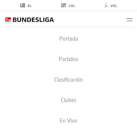
2BL
BL
VBL
OWEN
Portada
GIBS
43
Partidos
Clasificación
CENTROCAMPISTA
Clubes
KAISERSLAUTERN
ESTADÍSTICAS TEMPORADA 2026/2027
GOLES
COMPA
En Vivo