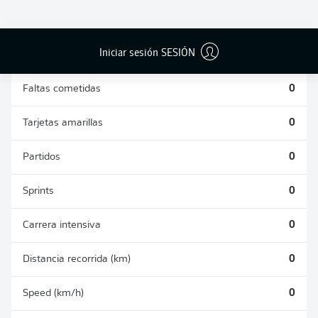
DUELOS
DUELOS
DIVIDIDOS
AÉREOS
GANADOS
GANADOS
0
0
Iniciar sesión SESIÓN
Faltas cometidas
0
Tarjetas amarillas
0
Partidos
0
Sprints
0
Carrera intensiva
0
Distancia recorrida (km)
0
Speed (km/h)
0