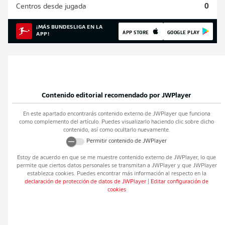
Centros desde jugada
0
¡MÁS BUNDESLIGA EN LA
APP STORE
GOOGLE PLAY
APP!
Contenido editorial recomendado por
JWPlayer
En este apartado encontrarás contenido externo de
JWPlayer
que funciona
como complemento del artículo. Puedes visualizarlo haciendo clic sobre dicho
contenido, así como ocultarlo nuevamente.
Permitir contenido de
JWPlayer
Estoy de acuerdo en que se me muestre contenido externo de
JWPlayer
, lo que
permite que ciertos datos personales se transmitan a
JWPlayer
y que
JWPlayer
establezca cookies. Puedes encontrar más información al respecto en la
declaración de protección de datos de
JWPlayer
|
Editar configuración de
cookies