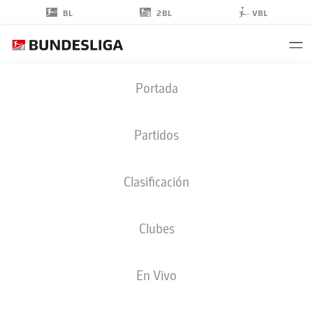
2BL
BL
VBL
NEAL
Portada
GIBS
38
Partidos
Clasificación
DEFENSA
Clubes
KAISERSLAUTERN
ESTADÍSTICAS TEMPORADA 2026/2027
GOLES
COMPA
En Vivo