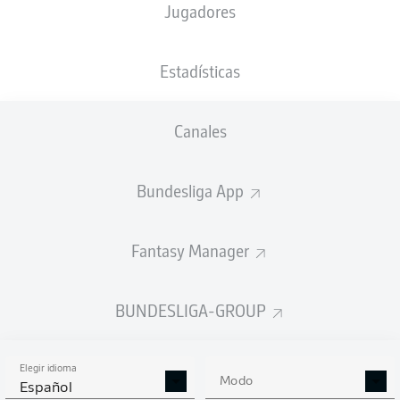
Jugadores
NACIÓN
01.01.2002
TAMAÑO
PESO
DEU
24 AÑOS
180 CM
74 KG
Estadísticas
Competition
Canales
Bundesliga 2
Season
Bundesliga App
2026/2027
Fantasy Manager
ESTADÍSTICAS
BUNDESLIGA-GROUP
TEMPORADA 2026/2027
Elegir idioma
Modo
Español