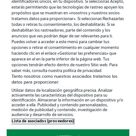
identificadores únicos, en tu dispositivo. Si seleccionas Acepto,
estarás permitiendo que las tecnologías de rastreo apoyen los
propósitos que se muestran en «nosotros y nuestros socios
tratamos datos para proporcionar». Si seleccionas Rechazarlas
Publicidad
Aviso legal
todas o retiras tu consentimiento, los deshabilitarás. Si se
Gestionar las preferencias
Declaracion de privacidad
deshabilitan los rastreadores, parte del contenido y los
anuncios que ves podrían dejar de ser relevantes para ti.
Canales
Trabajos
Puedes volver a acceder a este menú para cambiar tus
opciones o retirar el consentimiento en cualquier momento
Jugadores
Condiciones de uso
haciendo clic en el enlace «Gestionar las preferencias» que
Sello Editorial
Contacto
aparece en el en la parte inferior de la página web. Tus
opciones tendrán efecto dentro de nuestro Sitio web. Para
saber más, consulta nuestra política de privacidad.
Tanto nosotros como nuestros asociados tratamos los
datos para proporcionar:
Utilizar datos de localización geográfica precisa. Analizar
activamente las características del dispositivo para su
identificación. Almacenar la información en un dispositivo y/o
acceder a ella. Publicidad y contenido personalizados,
medición de publicidad y contenido, investigación de
audiencia y desarrollo de servicios.
© 2026 Bundesliga-Gruppe GmbH
Lista de asociados (proveedores)
Elegir idioma