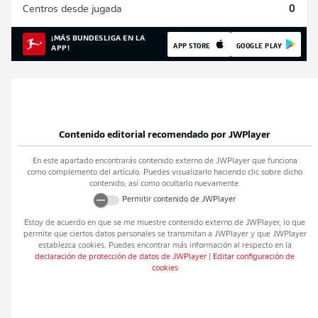
Centros desde jugada
0
¡MÁS BUNDESLIGA EN LA
APP STORE
GOOGLE PLAY
APP!
Contenido editorial recomendado por
JWPlayer
En este apartado encontrarás contenido externo de
JWPlayer
que funciona
como complemento del artículo. Puedes visualizarlo haciendo clic sobre dicho
contenido, así como ocultarlo nuevamente.
Permitir contenido de
JWPlayer
Estoy de acuerdo en que se me muestre contenido externo de
JWPlayer
, lo que
permite que ciertos datos personales se transmitan a
JWPlayer
y que
JWPlayer
establezca cookies. Puedes encontrar más información al respecto en la
declaración de protección de datos de
JWPlayer
|
Editar configuración de
cookies