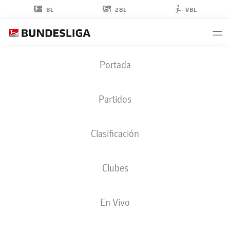
2BL
BL
VBL
MUHAMMAD
Portada
DAHABA
48
Partidos
Clasificación
DEFENSA
Clubes
ST. PAULI
ESTADÍSTICAS TEMPORADA 2025/2026
GOLES
En Vivo