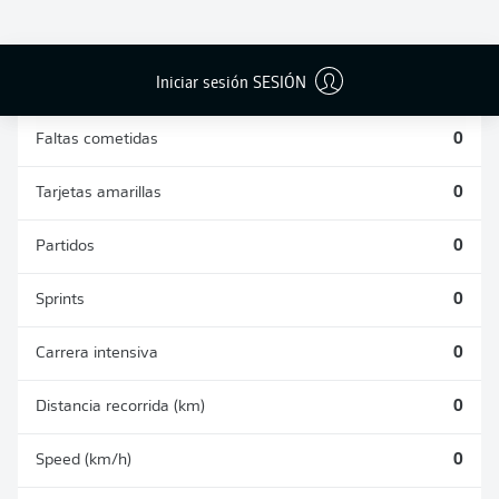
DUELOS
DUELOS
DIVIDIDOS
AÉREOS
GANADOS
GANADOS
0
0
Iniciar sesión SESIÓN
Faltas cometidas
0
Tarjetas amarillas
0
Partidos
0
Sprints
0
Carrera intensiva
0
Distancia recorrida (km)
0
Speed (km/h)
0