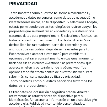
PRIVACIDAD
Tanto nosotros como nuestros
61
socios almacenamos y
accedemos a datos personales, como datos de navegación o
identificadores únicos, en tu dispositivo. Si seleccionas Acepto,
estarás permitiendo que las tecnologías de rastreo apoyen los
propósitos que se muestran en «nosotros y nuestros socios
tratamos datos para proporcionar». Si seleccionas Rechazarlas
Publicidad
Aviso legal
todas o retiras tu consentimiento, los deshabilitarás. Si se
Gestionar las preferencias
Declaracion de privacidad
deshabilitan los rastreadores, parte del contenido y los
anuncios que ves podrían dejar de ser relevantes para ti.
Canales
Trabajos
Puedes volver a acceder a este menú para cambiar tus
opciones o retirar el consentimiento en cualquier momento
Jugadores
Condiciones de uso
haciendo clic en el enlace «Gestionar las preferencias» que
Sello Editorial
Contacto
aparece en el en la parte inferior de la página web. Tus
opciones tendrán efecto dentro de nuestro Sitio web. Para
saber más, consulta nuestra política de privacidad.
Tanto nosotros como nuestros asociados tratamos los
datos para proporcionar:
Utilizar datos de localización geográfica precisa. Analizar
activamente las características del dispositivo para su
identificación. Almacenar la información en un dispositivo y/o
acceder a ella. Publicidad y contenido personalizados,