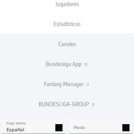
Jugadores
NACIÓN
07.03.2005
TAMAÑO
PESO
DEU
21 AÑOS
194 CM
88 KG
Estadísticas
Competition
Canales
Bundesliga 2
Bundesliga App
Season
Fantasy Manager
ESTADÍSTICAS
BUNDESLIGA-GROUP
TEMPORADA 2025/2026
Elegir idioma
Modo
Español