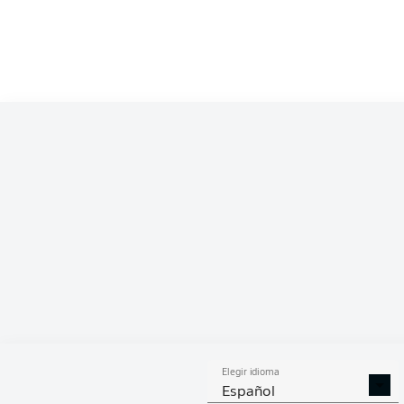
Competition
Bundesliga 2
Season
2025/2026
ESTA
Elegir idioma
GOLES
ASISTENCIAS
PENA
Español