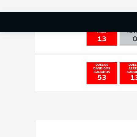
2
1
DISPAROS AL
PALO
ARCO
TRAVI
13
DUELOS
DUE
DIVIDIDOS
AÉR
GANADOS
GANA
53
1