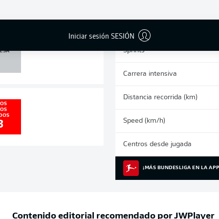
0
0
Tarjetas amarillas
Partidos
Iniciar sesión SESIÓN
 /
Sprints
ESA
0
Carrera intensiva
Distancia recorrida (km)
LOS
EOS
DOS
Speed (km/h)
3
Centros desde jugada
¡MÁS BUNDESLIGA EN LA APP
Contenido editorial recomendado por
JWPlayer