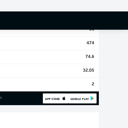
1
11
96
474
74.6
32.05
2
!
APP STORE
GOOGLE PLAY