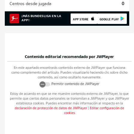
Centros desde jugada
0
¡MÁS BUNDESLIGA EN LA
APP STORE
GOOGLE PLAY
APP!
Contenido editorial recomendado por
JWPlayer
En este apartado encontrarás contenido externo de
JWPlayer
que funciona
como complemento del artículo. Puedes visualizarlo haciendo clic sobre dicho
contenido, así como ocultarlo nuevamente.
Permitir contenido de
JWPlayer
Estoy de acuerdo en que se me muestre contenido externo de
JWPlayer
, lo que
permite que ciertos datos personales se transmitan a
JWPlayer
y que
JWPlayer
establezca cookies. Puedes encontrar más información al respecto en la
declaración de protección de datos de
JWPlayer
|
Editar configuración de
cookies