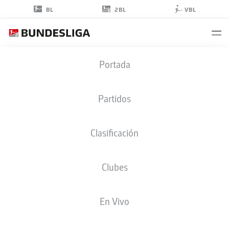
2BL
BL
VBL
MATEUSZ
Portada
ZUKOWSKI
22
Partidos
Clasificación
DELANTERO
Clubes
MAGDEBURG
ESTADÍSTICAS TEMPORADA 2026/2027
GOLES
COMPA
En Vivo