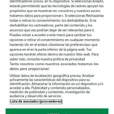
identificadores únicos, en tu dispositivo. Si seleccionas Acepto,
estarás permitiendo que las tecnologías de rastreo apoyen los
propósitos que se muestran en «nosotros y nuestros socios
tratamos datos para proporcionar». Si seleccionas Rechazarlas
Publicidad
Aviso legal
todas o retiras tu consentimiento, los deshabilitarás. Si se
Gestionar las preferencias
Declaracion de privacidad
deshabilitan los rastreadores, parte del contenido y los
anuncios que ves podrían dejar de ser relevantes para ti.
Canales
Trabajos
Puedes volver a acceder a este menú para cambiar tus
opciones o retirar el consentimiento en cualquier momento
Jugadores
Condiciones de uso
haciendo clic en el enlace «Gestionar las preferencias» que
Sello Editorial
Contacto
aparece en el en la parte inferior de la página web. Tus
opciones tendrán efecto dentro de nuestro Sitio web. Para
saber más, consulta nuestra política de privacidad.
Tanto nosotros como nuestros asociados tratamos los
datos para proporcionar:
Utilizar datos de localización geográfica precisa. Analizar
activamente las características del dispositivo para su
identificación. Almacenar la información en un dispositivo y/o
acceder a ella. Publicidad y contenido personalizados,
medición de publicidad y contenido, investigación de
audiencia y desarrollo de servicios.
© 2026 Bundesliga-Gruppe GmbH
Lista de asociados (proveedores)
Elegir idioma