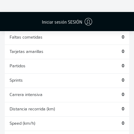
DUELOS
DUELOS
DIVIDIDOS
AÉREOS
GANADOS
GANADOS
0
0
Iniciar sesión SESIÓN
Faltas cometidas
0
Tarjetas amarillas
0
Partidos
0
Sprints
0
Carrera intensiva
0
Distancia recorrida (km)
0
Speed (km/h)
0