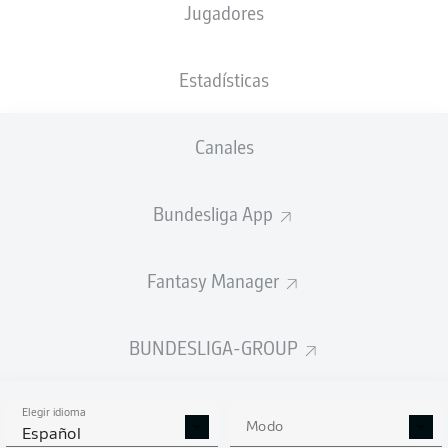
Jugadores
NACIÓN
23.11.2001
TAMAÑO
PESO
POL
24 AÑOS
185 CM
82 KG
Estadísticas
Competition
Canales
Bundesliga 2
Season
Bundesliga App
2026/2027
Fantasy Manager
ESTADÍSTICAS
BUNDESLIGA-GROUP
TEMPORADA 2026/2027
Elegir idioma
Modo
Español