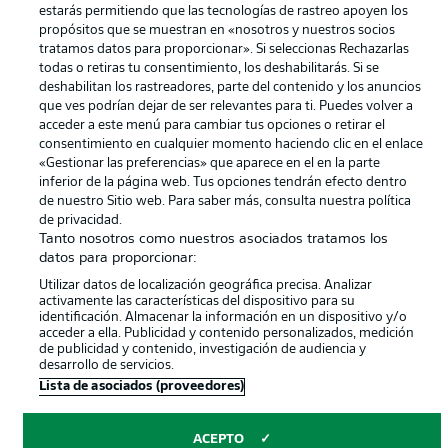
Canales
Trabajos
estarás permitiendo que las tecnologías de rastreo apoyen los
propósitos que se muestran en «nosotros y nuestros socios
Jugadores
Condiciones de uso
tratamos datos para proporcionar». Si seleccionas Rechazarlas
todas o retiras tu consentimiento, los deshabilitarás. Si se
Sello Editorial
Contacto
deshabilitan los rastreadores, parte del contenido y los anuncios
que ves podrían dejar de ser relevantes para ti. Puedes volver a
acceder a este menú para cambiar tus opciones o retirar el
consentimiento en cualquier momento haciendo clic en el enlace
«Gestionar las preferencias» que aparece en el en la parte
inferior de la página web. Tus opciones tendrán efecto dentro
de nuestro Sitio web. Para saber más, consulta nuestra política
de privacidad.
Tanto nosotros como nuestros asociados tratamos los
datos para proporcionar:
© 2026 Bundesliga-Gruppe GmbH
Utilizar datos de localización geográfica precisa. Analizar
activamente las características del dispositivo para su
identificación. Almacenar la información en un dispositivo y/o
Elegir idioma
acceder a ella. Publicidad y contenido personalizados, medición
Español
de publicidad y contenido, investigación de audiencia y
desarrollo de servicios.
Lista de asociados (proveedores)
Modo
ACEPTO