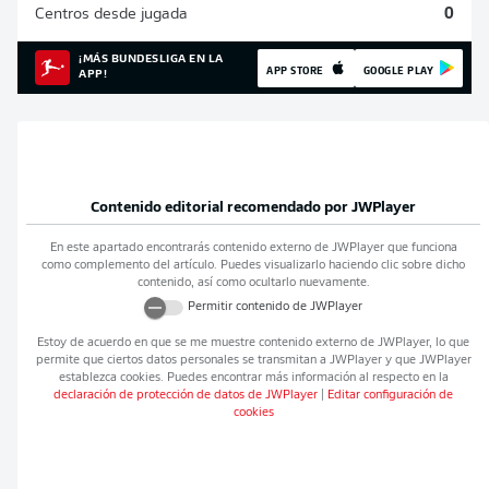
Centros desde jugada
0
¡MÁS BUNDESLIGA EN LA
APP STORE
GOOGLE PLAY
APP!
Contenido editorial recomendado por
JWPlayer
En este apartado encontrarás contenido externo de
JWPlayer
que funciona
como complemento del artículo. Puedes visualizarlo haciendo clic sobre dicho
contenido, así como ocultarlo nuevamente.
Permitir contenido de
JWPlayer
Estoy de acuerdo en que se me muestre contenido externo de
JWPlayer
, lo que
permite que ciertos datos personales se transmitan a
JWPlayer
y que
JWPlayer
establezca cookies. Puedes encontrar más información al respecto en la
declaración de protección de datos de
JWPlayer
|
Editar configuración de
cookies