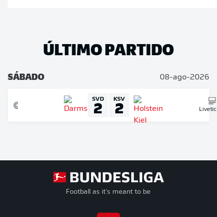
ÚLTIMO PARTIDO
SÁBADO
08-ago-2026
SVD
KSV
2
2
Liveti
Football as it's meant to be