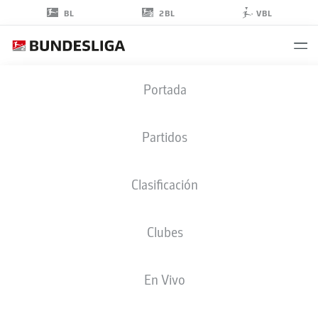
2BL
BL
VBL
MARCO
Portada
THIEDE
13
Partidos
Clasificación
DEFENSA
Clubes
DARMSTADT
ESTADÍSTICAS TEMPORADA 2025/2026
GOLES
En Vivo