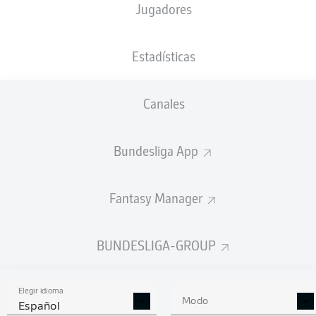
Jugadores
NACIÓN
20.05.1992
TAMAÑO
PESO
DEU
34 AÑOS
178 CM
75 KG
Estadísticas
Competition
Canales
Bundesliga 2
Season
Bundesliga App
2025/2026
Fantasy Manager
ESTADÍSTICAS
BUNDESLIGA-GROUP
TEMPORADA 2025/2026
Elegir idioma
Modo
Español