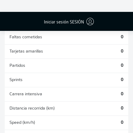
DUELOS
DUELOS
DIVIDIDOS
AÉREOS
GANADOS
GANADOS
0
0
Iniciar sesión SESIÓN
Faltas cometidas
0
Tarjetas amarillas
0
Partidos
0
Sprints
0
Carrera intensiva
0
Distancia recorrida (km)
0
Speed (km/h)
0