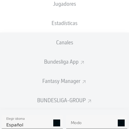
Jugadores
NACIÓN
PESO
26.11.1996
TAMAÑO
DEU
,
78
29 AÑOS
182 CM
HRV
KG
Estadísticas
Canales
Competition
Bundesliga 2
Bundesliga App
Season
Fantasy Manager
BUNDESLIGA-GROUP
ESTADÍSTICAS
TEMPORADA 2024/2025
Elegir idioma
Modo
Español