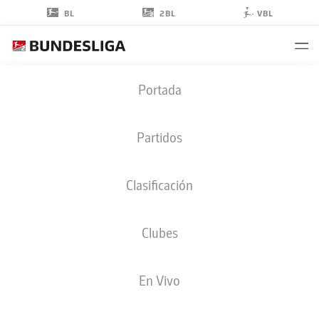
2BL
BL
VBL
MARCO
Portada
KOMENDA
3
Partidos
Clasificación
DEFENSA
Clubes
HOLSTEIN KIEL
ESTADÍSTICAS TEMPORADA 2024/2025
GOLES
En Vivo