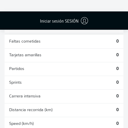
DUELOS
DUELOS
DIVIDIDOS
AÉREOS
GANADOS
GANADOS
0
0
Iniciar sesión SESIÓN
Faltas cometidas
0
Tarjetas amarillas
0
Partidos
0
Sprints
0
Carrera intensiva
0
Distancia recorrida (km)
0
Speed (km/h)
0