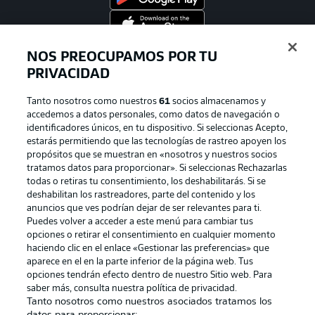
NOS PREOCUPAMOS POR TU
Official Partners
PRIVACIDAD
Tanto nosotros como nuestros
61
socios almacenamos y
accedemos a datos personales, como datos de navegación o
identificadores únicos, en tu dispositivo. Si seleccionas Acepto,
estarás permitiendo que las tecnologías de rastreo apoyen los
propósitos que se muestran en «nosotros y nuestros socios
tratamos datos para proporcionar». Si seleccionas Rechazarlas
todas o retiras tu consentimiento, los deshabilitarás. Si se
deshabilitan los rastreadores, parte del contenido y los
anuncios que ves podrían dejar de ser relevantes para ti.
Publicidad
Aviso legal
Puedes volver a acceder a este menú para cambiar tus
opciones o retirar el consentimiento en cualquier momento
Gestionar las preferencias
Declaracion de privacidad
haciendo clic en el enlace «Gestionar las preferencias» que
aparece en el en la parte inferior de la página web. Tus
Canales
Trabajos
opciones tendrán efecto dentro de nuestro Sitio web. Para
Jugadores
Condiciones de uso
saber más, consulta nuestra política de privacidad.
Tanto nosotros como nuestros asociados tratamos los
Sello Editorial
Contacto