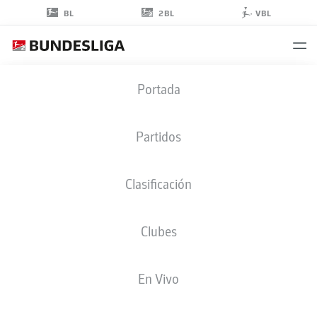
2BL
BL
VBL
MARCEL
Portada
SOBOTTKA
31
Partidos
Clasificación
CENTROCAMPISTA
Clubes
BOCHUM
ESTADÍSTICAS TEMPORADA 2019/2020
GOLES
En Vivo