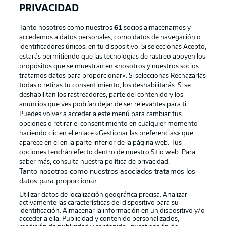
PRIVACIDAD
Tanto nosotros como nuestros
61
socios almacenamos y
accedemos a datos personales, como datos de navegación o
identificadores únicos, en tu dispositivo. Si seleccionas Acepto,
estarás permitiendo que las tecnologías de rastreo apoyen los
propósitos que se muestran en «nosotros y nuestros socios
tratamos datos para proporcionar». Si seleccionas Rechazarlas
Publicidad
Aviso legal
todas o retiras tu consentimiento, los deshabilitarás. Si se
Gestionar las preferencias
Declaracion de privacidad
deshabilitan los rastreadores, parte del contenido y los
anuncios que ves podrían dejar de ser relevantes para ti.
Canales
Trabajos
Puedes volver a acceder a este menú para cambiar tus
opciones o retirar el consentimiento en cualquier momento
Jugadores
Condiciones de uso
haciendo clic en el enlace «Gestionar las preferencias» que
Sello Editorial
Contacto
aparece en el en la parte inferior de la página web. Tus
opciones tendrán efecto dentro de nuestro Sitio web. Para
saber más, consulta nuestra política de privacidad.
Tanto nosotros como nuestros asociados tratamos los
datos para proporcionar:
Utilizar datos de localización geográfica precisa. Analizar
activamente las características del dispositivo para su
identificación. Almacenar la información en un dispositivo y/o
acceder a ella. Publicidad y contenido personalizados,