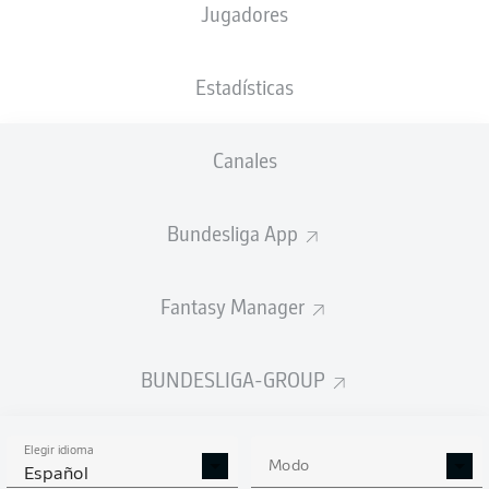
Jugadores
NACIÓN
25.04.1994
TAMAÑO
PESO
DEU
32 AÑOS
183 CM
79 KG
Estadísticas
Competition
Canales
Bundesliga 2
Bundesliga App
Season
Fantasy Manager
ESTADÍSTICAS
BUNDESLIGA-GROUP
TEMPORADA 2019/2020
Elegir idioma
Modo
Español