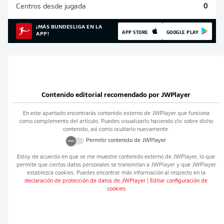
Centros desde jugada
0
¡MÁS BUNDESLIGA EN LA
APP STORE
GOOGLE PLAY
APP!
Contenido editorial recomendado por
JWPlayer
En este apartado encontrarás contenido externo de
JWPlayer
que funciona
como complemento del artículo. Puedes visualizarlo haciendo clic sobre dicho
contenido, así como ocultarlo nuevamente.
Permitir contenido de
JWPlayer
Estoy de acuerdo en que se me muestre contenido externo de
JWPlayer
, lo que
permite que ciertos datos personales se transmitan a
JWPlayer
y que
JWPlayer
establezca cookies. Puedes encontrar más información al respecto en la
declaración de protección de datos de
JWPlayer
|
Editar configuración de
cookies