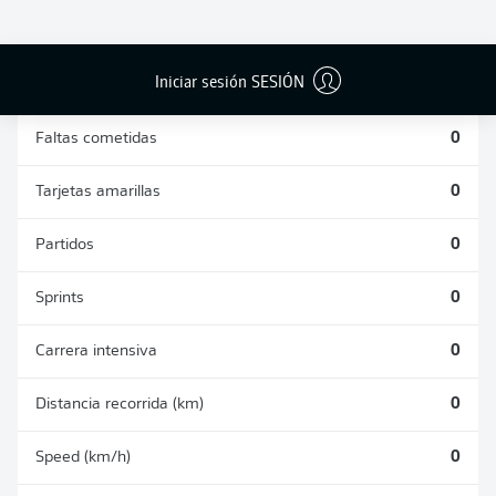
DUELOS
DUELOS
DIVIDIDOS
AÉREOS
GANADOS
GANADOS
0
0
Iniciar sesión SESIÓN
Faltas cometidas
0
Tarjetas amarillas
0
Partidos
0
Sprints
0
Carrera intensiva
0
Distancia recorrida (km)
0
Speed (km/h)
0