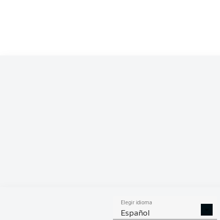
Competition
Bundesliga 2
Season
2024/2025
ESTA
Elegir idioma
GOLES
ASISTENCIAS
PENA
Español