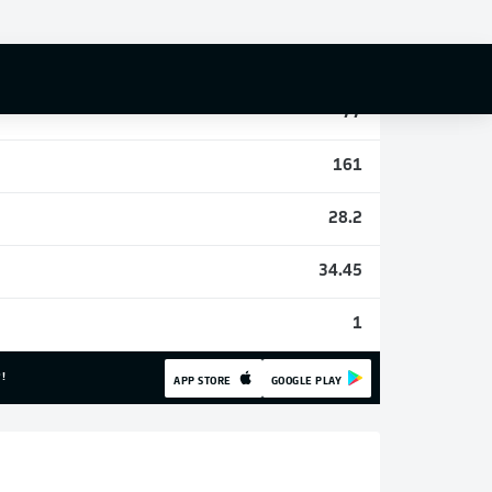
1
5
77
161
28.2
34.45
1
!
APP STORE
GOOGLE PLAY