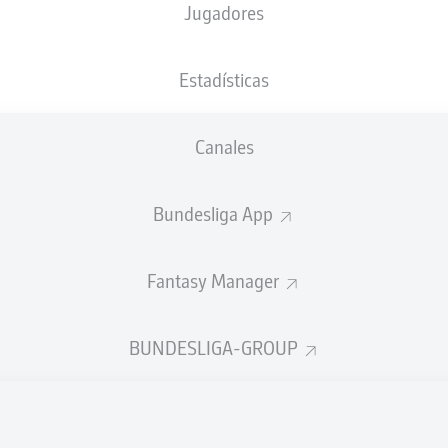
Jugadores
NACIÓN
11.08.1999
TAMAÑO
PESO
JPN
26 AÑOS
171 CM
61 KG
Estadísticas
Canales
Bundesliga App
Fantasy Manager
DÍSTICAS TEMPORADA 2024
BUNDESLIGA-GROUP
Faltas cometidas
LES
ACTUALIZADO