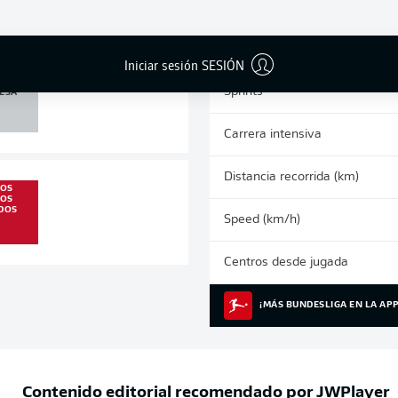
0
0
Tarjetas amarillas
Partidos
Iniciar sesión SESIÓN
 /
Sprints
ESA
0
Carrera intensiva
Distancia recorrida (km)
LOS
EOS
DOS
Speed (km/h)
0
Centros desde jugada
¡MÁS BUNDESLIGA EN LA APP
Contenido editorial recomendado por
JWPlayer