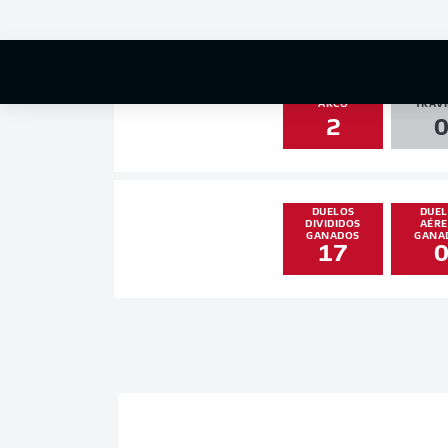
1
0
DISPAROS AL
PALO
ARCO
TRAVI
2
DUELOS
DUE
DIVIDIDOS
AÉR
GANADOS
GANA
17