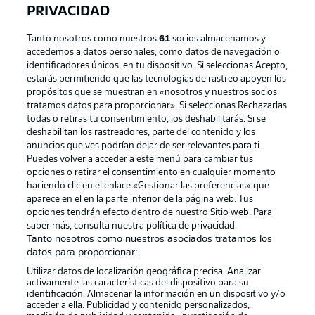
PRIVACIDAD
Tanto nosotros como nuestros
61
socios almacenamos y
accedemos a datos personales, como datos de navegación o
identificadores únicos, en tu dispositivo. Si seleccionas Acepto,
estarás permitiendo que las tecnologías de rastreo apoyen los
propósitos que se muestran en «nosotros y nuestros socios
tratamos datos para proporcionar». Si seleccionas Rechazarlas
Publicidad
Aviso legal
todas o retiras tu consentimiento, los deshabilitarás. Si se
Gestionar las preferencias
Declaracion de privacidad
deshabilitan los rastreadores, parte del contenido y los
anuncios que ves podrían dejar de ser relevantes para ti.
Canales
Trabajos
Puedes volver a acceder a este menú para cambiar tus
opciones o retirar el consentimiento en cualquier momento
Jugadores
Condiciones de uso
haciendo clic en el enlace «Gestionar las preferencias» que
Sello Editorial
Contacto
aparece en el en la parte inferior de la página web. Tus
opciones tendrán efecto dentro de nuestro Sitio web. Para
saber más, consulta nuestra política de privacidad.
Tanto nosotros como nuestros asociados tratamos los
datos para proporcionar:
Utilizar datos de localización geográfica precisa. Analizar
activamente las características del dispositivo para su
identificación. Almacenar la información en un dispositivo y/o
acceder a ella. Publicidad y contenido personalizados,