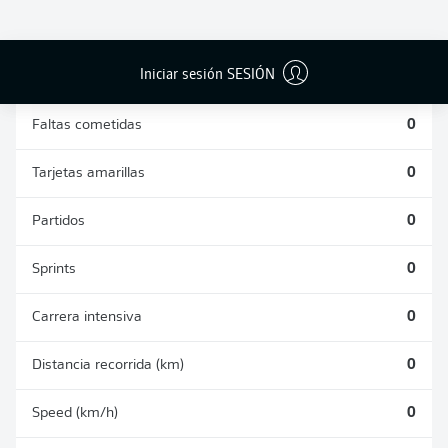
DUELOS
DUELOS
DIVIDIDOS
AÉREOS
GANADOS
GANADOS
0
0
Iniciar sesión SESIÓN
Faltas cometidas
0
Tarjetas amarillas
0
Partidos
0
Sprints
0
Carrera intensiva
0
Distancia recorrida (km)
0
Speed (km/h)
0