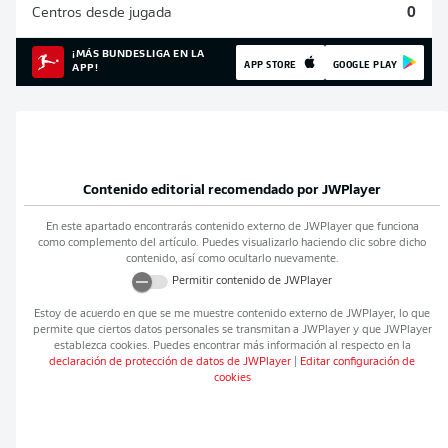
Centros desde jugada
0
¡MÁS BUNDESLIGA EN LA
APP STORE
GOOGLE PLAY
APP!
Contenido editorial recomendado por
JWPlayer
En este apartado encontrarás contenido externo de
JWPlayer
que funciona
como complemento del artículo. Puedes visualizarlo haciendo clic sobre dicho
contenido, así como ocultarlo nuevamente.
Permitir contenido de
JWPlayer
Estoy de acuerdo en que se me muestre contenido externo de
JWPlayer
, lo que
permite que ciertos datos personales se transmitan a
JWPlayer
y que
JWPlayer
establezca cookies. Puedes encontrar más información al respecto en la
declaración de protección de datos de
JWPlayer
|
Editar configuración de
cookies