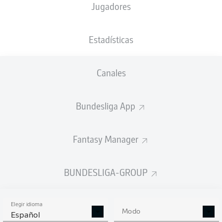
Jugadores
NACIÓN
13.05.2002
TAMAÑO
PESO
DEU
24 AÑOS
181 CM
73 KG
Estadísticas
Competition
Canales
Bundesliga 2
Bundesliga App
Season
Fantasy Manager
ESTADÍSTICAS
BUNDESLIGA-GROUP
TEMPORADA 2024/2025
Elegir idioma
Modo
Español