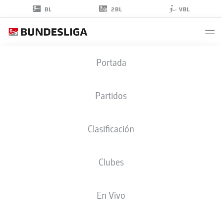
2BL
BL
VBL
JONAS
Portada
STERNER
32
Partidos
Clasificación
CENTROCAMPISTA
Clubes
DYNAMO DRESDEN
ESTADÍSTICAS TEMPORADA 2024/2025
GOLES
En Vivo