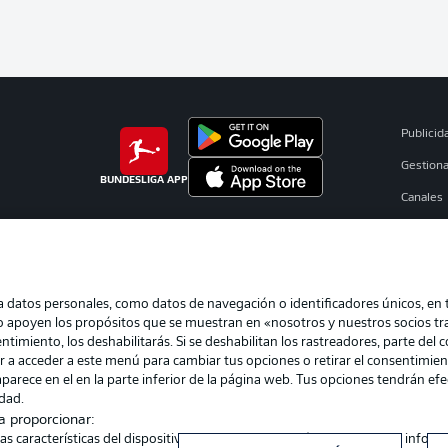
Publicid
Gestiona
BUNDESLIGA APP
Canales
Jugador
Sello Edi
atos personales, como datos de navegación o identificadores únicos, en tu
eo apoyen los propósitos que se muestran en «nosotros y nuestros socios t
timiento, los deshabilitarás. Si se deshabilitan los rastreadores, parte del 
er a acceder a este menú para cambiar tus opciones o retirar el consentimien
parece en el en la parte inferior de la página web. Tus opciones tendrán ef
idad.
a proporcionar:
Elegir idioma
las características del dispositivo para su identificación. Almacenar la infor