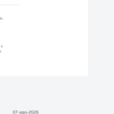
do
 a
s
e
07-ago-2026