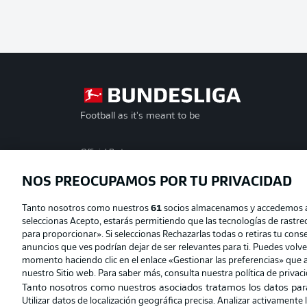
Football as it's meant to be
Official Partners
NOS PREOCUPAMOS POR TU PRIVACIDAD
Tanto nosotros como nuestros
61
socios almacenamos y accedemos a d
seleccionas Acepto, estarás permitiendo que las tecnologías de rastr
para proporcionar». Si seleccionas Rechazarlas todas o retiras tu consen
anuncios que ves podrían dejar de ser relevantes para ti. Puedes volv
momento haciendo clic en el enlace «Gestionar las preferencias» que a
nuestro Sitio web. Para saber más, consulta nuestra política de privac
Tanto nosotros como nuestros asociados tratamos los datos par
Utilizar datos de localización geográfica precisa. Analizar activamente 