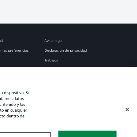
ad
Aviso legal
r las preferencias
Declaracion de privacidad
Trabajos
es
Condiciones de uso
torial
Contacto
 dispositivo. Si
ratamos datos
contenido y los
to en cualquier
ecto dentro de
mación en un
Modo