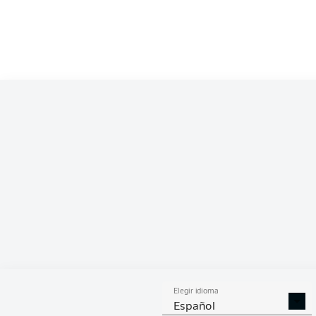
Competition
Bundesliga 2
Season
2026/2027
ESTA
Elegir idioma
DUELOS
DUE
DIVIDIDOS
AÉR
Español
GANADOS
GANA