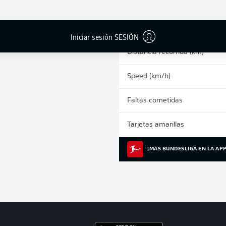
0
Sprints
Carrera intensiva
Iniciar sesión SESIÓN
Distancia recorrida (km)
Speed (km/h)
Faltas cometidas
Tarjetas amarillas
¡MÁS BUNDESLIGA EN LA APP