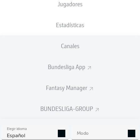
Jugadores
NACIÓN
19.04.1993
TAMAÑO
PESO
ISL
33 AÑOS
195 CM
95 KG
Estadísticas
Competition
Canales
Bundesliga 2
Season
Bundesliga App
2025/2026
Fantasy Manager
ESTADÍSTICAS
BUNDESLIGA-GROUP
TEMPORADA 2025/2026
Elegir idioma
Modo
Español