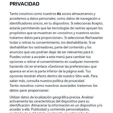
PRIVACIDAD
Tanto nosotros como nuestros
61
socios almacenamos y
accedemos a datos personales, como datos de navegación o
identificadores únicos, en tu dispositivo. Si seleccionas Acepto,
estarás permitiendo que las tecnologías de rastreo apoyen los
propósitos que se muestran en «nosotros y nuestros socios
tratamos datos para proporcionar». Si seleccionas Rechazarlas
Publicidad
Aviso legal
todas o retiras tu consentimiento, los deshabilitarás. Si se
Gestionar las preferencias
Declaracion de privacidad
deshabilitan los rastreadores, parte del contenido y los
anuncios que ves podrían dejar de ser relevantes para ti.
Canales
Trabajos
Puedes volver a acceder a este menú para cambiar tus
opciones o retirar el consentimiento en cualquier momento
Jugadores
Condiciones de uso
haciendo clic en el enlace «Gestionar las preferencias» que
Sello Editorial
Contacto
aparece en el en la parte inferior de la página web. Tus
opciones tendrán efecto dentro de nuestro Sitio web. Para
saber más, consulta nuestra política de privacidad.
Tanto nosotros como nuestros asociados tratamos los
datos para proporcionar:
Utilizar datos de localización geográfica precisa. Analizar
activamente las características del dispositivo para su
identificación. Almacenar la información en un dispositivo y/o
acceder a ella. Publicidad y contenido personalizados,