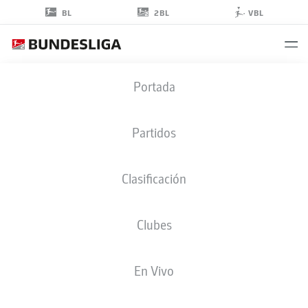
2BL
BL
VBL
HÓLMBERT
Portada
FRIÐJÓNSSON
31
Partidos
Clasificación
DELANTERO
Clubes
PREUSSEN MÜNSTER
ESTADÍSTICAS TEMPORADA 2025/2026
GOLES
En Vivo