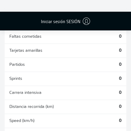
DUELOS
DUELOS
DIVIDIDOS
AÉREOS
GANADOS
GANADOS
0
0
Iniciar sesión SESIÓN
Faltas cometidas
0
Tarjetas amarillas
0
Partidos
0
Sprints
0
Carrera intensiva
0
Distancia recorrida (km)
0
Speed (km/h)
0