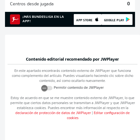
Centros desde jugada
0
¡MÁS BUNDESLIGA EN LA
APP STORE
GOOGLE PLAY
APP!
Contenido editorial recomendado por
JWPlayer
En este apartado encontrarás contenido externo de
JWPlayer
que funciona
como complemento del artículo. Puedes visualizarlo haciendo clic sobre dicho
contenido, así como ocultarlo nuevamente.
Permitir contenido de
JWPlayer
Estoy de acuerdo en que se me muestre contenido externo de
JWPlayer
, lo que
permite que ciertos datos personales se transmitan a
JWPlayer
y que
JWPlayer
establezca cookies. Puedes encontrar más información al respecto en la
declaración de protección de datos de
JWPlayer
|
Editar configuración de
cookies